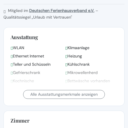
Mitglied im
Deutschen Ferienhausverband e.V.
–
Qualitätssiegel „Urlaub mit Vertrauen"
Ausstattung
WLAN
Klimaanlage
Ethernet Internet
Heizung
Teller und Schüsseln
Kühlschrank
Gefrierschrank
Mikrowellenherd
Kochnische
Bettwäsche vorhanden
Bettwäsche, Handtücher
Alle Ausstattungsmerkmale anzeigen
und Wäsche gemäß den
Fernsehen
Richtlinien der örtlichen
Behörden gewaschen
Zimmer