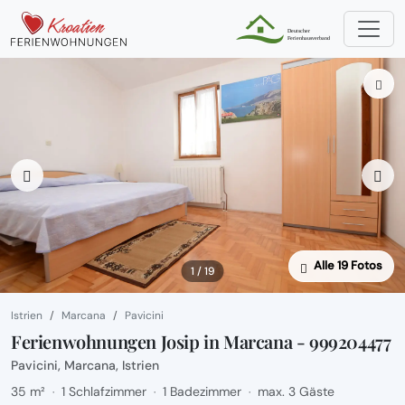
Alle 19 Fotos
1 / 19
Istrien
Marcana
Pavicini
Ferienwohnungen Josip in Marcana - 999204477
Pavicini, Marcana, Istrien
35 m²
1 Schlafzimmer
1 Badezimmer
max. 3 Gäste
·
·
·