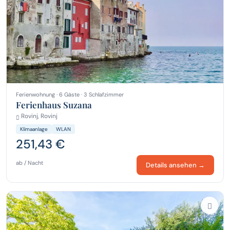
Ferienwohnung · 6 Gäste · 3 Schlafzimmer
Ferienhaus Suzana
Rovinj, Rovinj
Klimaanlage
WLAN
251,43 €
ab / Nacht
Details ansehen →