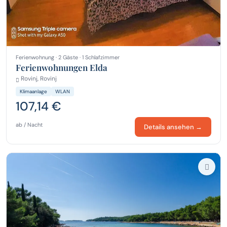
Ferienwohnung · 2 Gäste · 1 Schlafzimmer
Ferienwohnungen Elda
Rovinj, Rovinj
Klimaanlage
WLAN
107,14 €
ab / Nacht
Details ansehen →