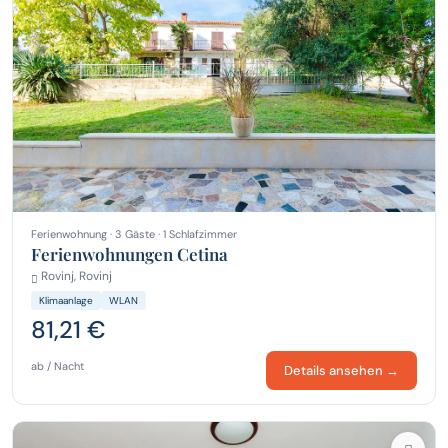
Ferienwohnung · 3 Gäste · 1 Schlafzimmer
Ferienwohnungen Cetina
Rovinj, Rovinj
Klimaanlage
WLAN
81,21 €
ab / Nacht
Details ansehen →