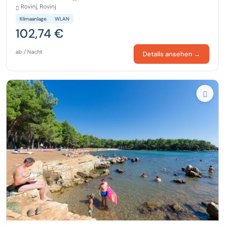
Rovinj, Rovinj
Klimaanlage
WLAN
102,74 €
ab / Nacht
Details ansehen →