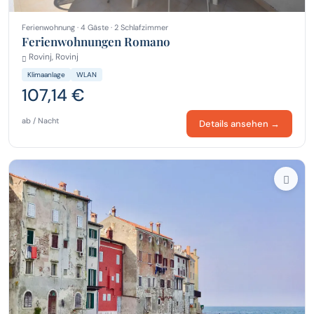
Ferienwohnung · 4 Gäste · 2 Schlafzimmer
Ferienwohnungen Romano
Rovinj, Rovinj
Klimaanlage
WLAN
107,14 €
ab / Nacht
Details ansehen →