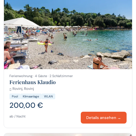
Ferienwohnung · 4 Gäste · 2 Schlafzimmer
Ferienhaus Klaudio
Rovinj, Rovinj
Pool
Klimaanlage
WLAN
200,00 €
ab / Nacht
Details ansehen →