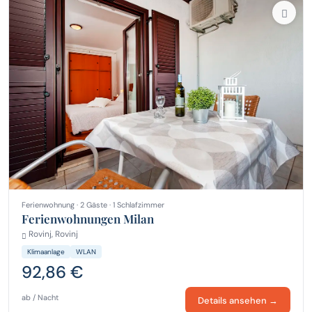
Ferienwohnung · 2 Gäste · 1 Schlafzimmer
Ferienwohnungen Milan
Rovinj, Rovinj
Klimaanlage
WLAN
92,86 €
ab / Nacht
Details ansehen →