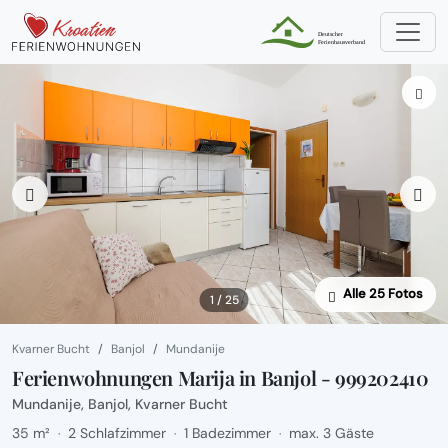
Alle 25 Fotos
1 / 25
Kvarner Bucht
Banjol
Mundanije
Ferienwohnungen Marija in Banjol - 999202410
Mundanije, Banjol, Kvarner Bucht
35 m²
2 Schlafzimmer
1 Badezimmer
max. 3 Gäste
·
·
·