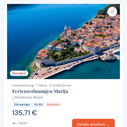
Meerblick
Ferienwohnung · 7 Gäste · 4 Schlafzimmer
Ferienwohnungen Marija
Mundanije, Banjol
Klimaanlage
WLAN
Meerblick
135,71 €
ab / Nacht
Details ansehen →