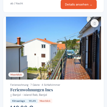
ab / Nacht
Details ansehen →
Meerblick
Ferienwohnung · 7 Gäste · 4 Schlafzimmer
Ferienwohnungen Ines
Banjol - island Rab, Banjol
Klimaanlage
WLAN
Meerblick