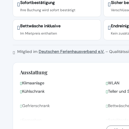
Sofortbestätigung
Sicher be
Ihre Buchung wird sofort bestätigt
Verschlüsse
Bettwäsche inklusive
Endreinig
Im Mietpreis enthalten
Kein zusätz
Mitglied im
Deutschen Ferienhausverband e.V.
– Qualitätssi
Ausstattung
Klimaanlage
WLAN
Kühlschrank
Teller und 
Gefrierschrank
Bettwäsch
Fernsehen
Satellitenf