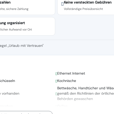
zahlen
Keine versteckten Gebühren
lte, sichere Zahlung
Vollständige Preisübersicht
ung organisiert
licher Aufwand vor Ort
egel „Urlaub mit Vertrauen"
Ethernet Internet
Schüsseln
Kochnische
Bettwäsche, Handtücher und Wäs
e vorhanden
gemäß den Richtlinien der örtliche
Behörden gewaschen
ernsehen
Grillen