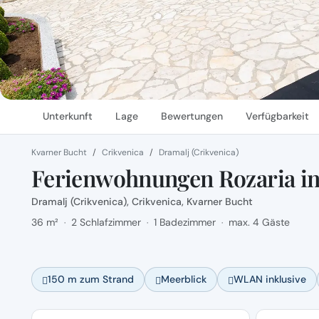
Unterkunft
Lage
Bewertungen
Verfügbarkeit
Kvarner Bucht
Crikvenica
Dramalj (Crikvenica)
Ferienwohnungen Rozaria in
Dramalj (Crikvenica), Crikvenica, Kvarner Bucht
36 m²
2 Schlafzimmer
1 Badezimmer
max. 4 Gäste
·
·
·
150 m zum Strand
Meerblick
WLAN inklusive