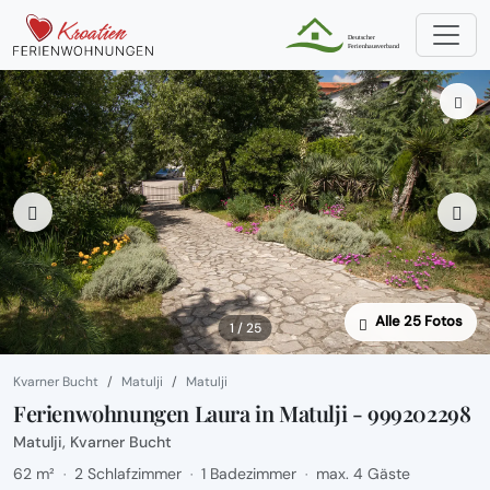
Alle 25 Fotos
1 / 25
Kvarner Bucht
Matulji
Matulji
Ferienwohnungen Laura in Matulji - 999202298
Matulji, Kvarner Bucht
62 m²
2 Schlafzimmer
1 Badezimmer
max. 4 Gäste
·
·
·