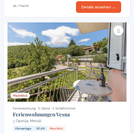
ab / Nacht
Details ansehen →
Meerblick
Ferienwohnung · 5 Gäste · 3 Schlafzimmer
Ferienwohnungen Vesna
Opatija, Matulji
Klimaanlage
WLAN
Meerblick