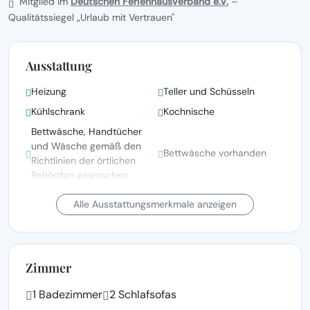
Mitglied im
Deutschen Ferienhausverband e.V.
–
Qualitätssiegel „Urlaub mit Vertrauen"
Ausstattung
Heizung
Teller und Schüsseln
Kühlschrank
Kochnische
Bettwäsche, Handtücher
und Wäsche gemäß den
Bettwäsche vorhanden
Richtlinien der örtlichen
Behörden gewaschen
Fernsehen
Radio
Alle Ausstattungsmerkmale anzeigen
Satellitenfernsehen
Terrasse
Gartenblick
Parken
Zimmer
1 Badezimmer
2 Schlafsofas