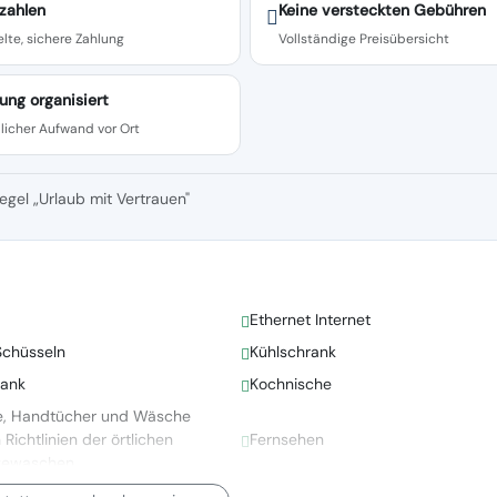
zahlen
Keine versteckten Gebühren
lte, sichere Zahlung
Vollständige Preisübersicht
ung organisiert
licher Aufwand vor Ort
egel „Urlaub mit Vertrauen"
Ethernet Internet
Schüsseln
Kühlschrank
rank
Kochnische
e, Handtücher und Wäsche
ichtlinien der örtlichen
Fernsehen
gewaschen