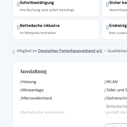
Sofortbestätigung
Sicher be
Ihre Buchung wird sofort bestätigt
Verschlüsse
Bettwäsche inklusive
Endreinig
Im Mietpreis enthalten
Kein zusätz
Mitglied im
Deutschen Ferienhausverband e.V.
– Qualitätssi
Ausstattung
Heizung
WLAN
Klimaanlage
Teller und 
Mikrowellenherd
Gefriersch
Bettwäsch
Bettwäsche vorhanden
gemäß den R
Behörden 