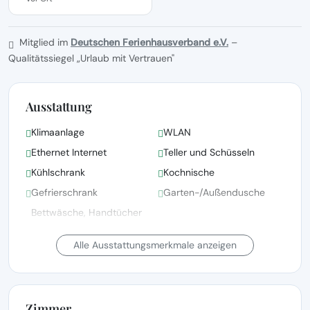
Mitglied im
Deutschen Ferienhausverband e.V.
–
Qualitätssiegel „Urlaub mit Vertrauen"
Ausstattung
Klimaanlage
WLAN
Ethernet Internet
Teller und Schüsseln
Kühlschrank
Kochnische
Gefrierschrank
Garten-/Außendusche
Bettwäsche, Handtücher
und Wäsche gemäß den
Bettwäsche vorhanden
Richtlinien der örtlichen
Alle Ausstattungsmerkmale anzeigen
Behörden gewaschen
Fernsehen
Grillen
Zimmer