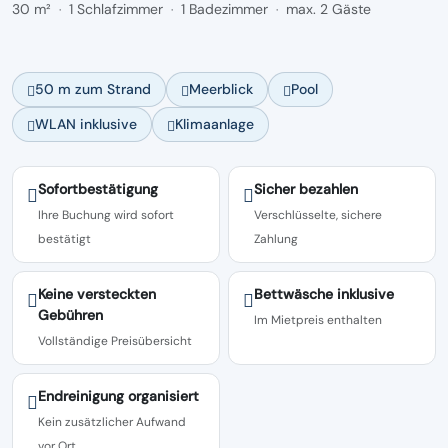
30 m²
1 Schlafzimmer
1 Badezimmer
max. 2 Gäste
·
·
·
50 m zum Strand
Meerblick
Pool
WLAN inklusive
Klimaanlage
Sofortbestätigung
Sicher bezahlen
Ihre Buchung wird sofort
Verschlüsselte, sichere
bestätigt
Zahlung
Keine versteckten
Bettwäsche inklusive
Gebühren
Im Mietpreis enthalten
Vollständige Preisübersicht
Endreinigung organisiert
Kein zusätzlicher Aufwand
vor Ort