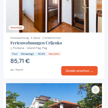
Meerblick
Ferienwohnung · 4 Gäste · 2 Schlafzimmer
Ferienwohnungen Crljenko
Povljana - island Pag, Pag
Pool
Klimaanlage
WLAN
Meerblick
85,71 €
ab / Nacht
Details ansehen →