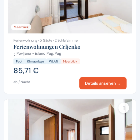
Meerblick
Ferienwohnung · 5 Gäste · 2 Schlafzimmer
Ferienwohnungen Crljenko
Povljana - island Pag, Pag
Pool
Klimaanlage
WLAN
Meerblick
85,71 €
ab / Nacht
Details ansehen →