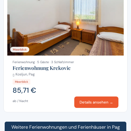
Meerblick
Ferienwohnung · 5 Gäste · 3 Schlafzimmer
Ferienwohnung Krekovic
Kosljun, Pag
Meerblick
85,71 €
ab / Nacht
Details ansehen →
Weitere Ferienwohnungen und Ferienhäuser in Pag