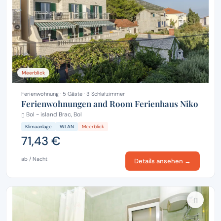
Meerblick
Ferienwohnung · 5 Gäste · 3 Schlafzimmer
Ferienwohnungen and Room Ferienhaus Niko
Bol - island Brac, Bol
Klimaanlage
WLAN
Meerblick
71,43 €
ab / Nacht
Details ansehen →