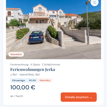
Meerblick
Ferienwohnung · 4 Gäste · 2 Schlafzimmer
Ferienwohnungen Jerka
Bol - island Brac, Bol
Klimaanlage
WLAN
Meerblick
100,00 €
ab / Nacht
Details ansehen →