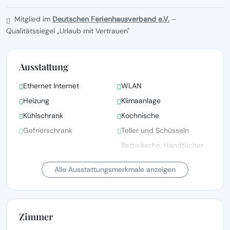
Mitglied im
Deutschen Ferienhausverband e.V.
–
Qualitätssiegel „Urlaub mit Vertrauen"
Ausstattung
Ethernet Internet
WLAN
Heizung
Klimaanlage
Kühlschrank
Kochnische
Gefrierschrank
Teller und Schüsseln
Bettwäsche, Handtücher
und Wäsche gemäß den
Haartrockner
Richtlinien der örtlichen
Alle Ausstattungsmerkmale anzeigen
Behörden gewaschen
Kinderbett(en)/Babybett(en)
Bettwäsche vorhanden
auf Anfrage
Zimmer