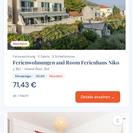
Meerblick
Ferienwohnung · 5 Gäste · 3 Schlafzimmer
Ferienwohnungen and Room Ferienhaus Niko
Bol - island Brac, Bol
Klimaanlage
WLAN
Meerblick
71,43 €
ab / Nacht
Details ansehen →