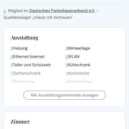
Mitglied im
Deutschen Ferienhausverband e.V.
–
Qualitätssiegel „Urlaub mit Vertrauen"
Ausstattung
Heizung
Klimaanlage
Ethernet Internet
WLAN
Teller und Schüsseln
Kühlschrank
Gefrierschrank
Kochnische
Badewanne
Haartrockner
Kinderbett(en)/Babybett(en)
Bettwäsche vorhanden
Alle Ausstattungsmerkmale anzeigen
auf Anfrage
Zimmer