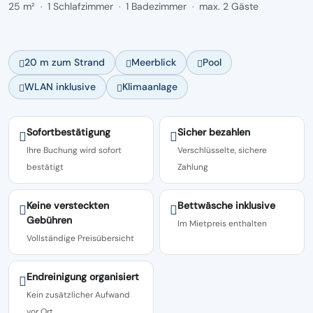
25 m²
1 Schlafzimmer
1 Badezimmer
max. 2 Gäste
·
·
·
20 m zum Strand
Meerblick
Pool
WLAN inklusive
Klimaanlage
Sofortbestätigung
Sicher bezahlen
Ihre Buchung wird sofort
Verschlüsselte, sichere
bestätigt
Zahlung
Keine versteckten
Bettwäsche inklusive
Gebühren
Im Mietpreis enthalten
Vollständige Preisübersicht
Endreinigung organisiert
Kein zusätzlicher Aufwand
vor Ort