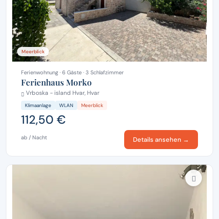
Meerblick
Ferienwohnung · 6 Gäste · 3 Schlafzimmer
Ferienhaus Morko
Vrboska - island Hvar, Hvar
Klimaanlage
WLAN
Meerblick
112,50 €
ab / Nacht
Details ansehen →