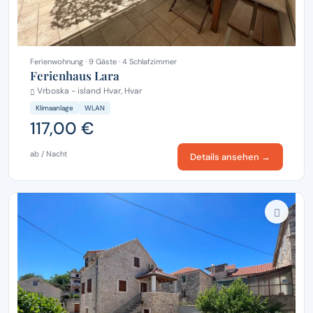
Ferienwohnung · 9 Gäste · 4 Schlafzimmer
Ferienhaus Lara
Vrboska - island Hvar, Hvar
Klimaanlage
WLAN
117,00 €
ab / Nacht
Details ansehen →