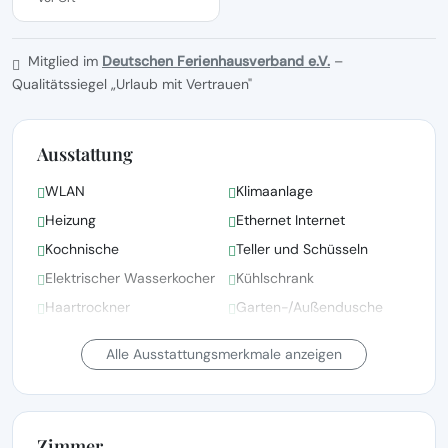
Mitglied im
Deutschen Ferienhausverband e.V.
–
Qualitätssiegel „Urlaub mit Vertrauen"
Ausstattung
WLAN
Klimaanlage
Heizung
Ethernet Internet
Kochnische
Teller und Schüsseln
Elektrischer Wasserkocher
Kühlschrank
Haartrockner
Garten-/Außendusche
Bettwäsche, Handtücher
Alle Ausstattungsmerkmale anzeigen
und Wäsche gemäß den
Kinderbett(en)/Babybett(en)
Richtlinien der örtlichen
auf Anfrage
Behörden gewaschen
Zimmer