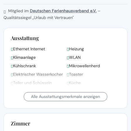
Mitglied im
Deutschen Ferienhausverband e.V.
–
Qualitätssiegel „Urlaub mit Vertrauen"
Ausstattung
Ethernet Internet
Heizung
Klimaanlage
WLAN
Kühlschrank
Mikrowellenherd
Elektrischer Wasserkocher
Toaster
Teller und Schüsseln
Küche
Gefrierschrank
Ofen
Alle Ausstattungsmerkmale anzeigen
Zimmer