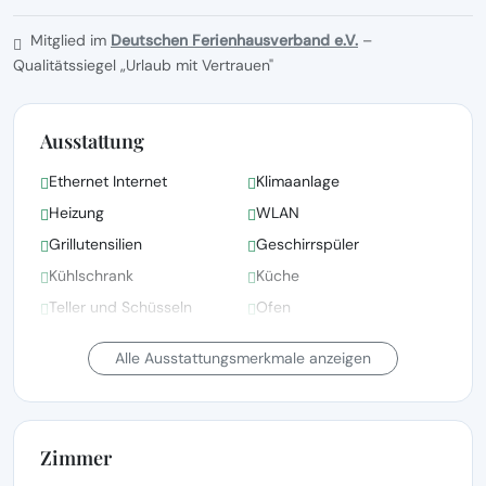
Mitglied im
Deutschen Ferienhausverband e.V.
–
Qualitätssiegel „Urlaub mit Vertrauen"
Ausstattung
Ethernet Internet
Klimaanlage
Heizung
WLAN
Grillutensilien
Geschirrspüler
Kühlschrank
Küche
Teller und Schüsseln
Ofen
Elektrischer Wasserkocher
Haartrockner
Alle Ausstattungsmerkmale anzeigen
Zimmer