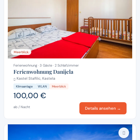
Meerblick
Ferienwohnung · 3 Gäste · 2 Schlafzimmer
Ferienwohnung Danijela
Kastel Stafilic, Kastela
Klimaanlage
WLAN
Meerblick
100,00 €
ab / Nacht
Details ansehen →