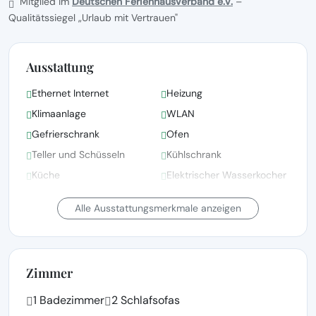
Mitglied im
Deutschen Ferienhausverband e.V.
–
Qualitätssiegel „Urlaub mit Vertrauen"
Ausstattung
Ethernet Internet
Heizung
Klimaanlage
WLAN
Gefrierschrank
Ofen
Teller und Schüsseln
Kühlschrank
Küche
Elektrischer Wasserkocher
Mikrowellenherd
Haartrockner
Alle Ausstattungsmerkmale anzeigen
Zimmer
1 Badezimmer
2 Schlafsofas