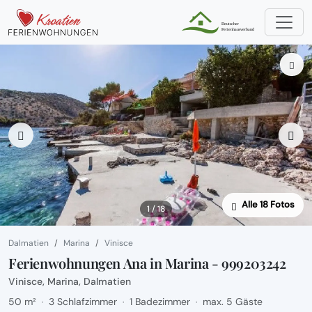
Alle 18 Fotos
1 / 18
Dalmatien
Marina
Vinisce
Ferienwohnungen Ana in Marina - 999203242
Vinisce, Marina, Dalmatien
50 m²
3 Schlafzimmer
1 Badezimmer
max. 5 Gäste
·
·
·