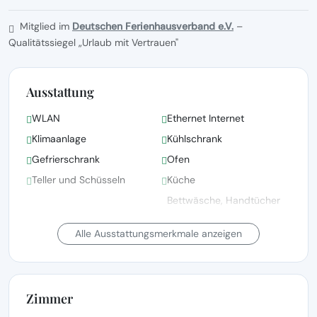
Mitglied im
Deutschen Ferienhausverband e.V.
–
Qualitätssiegel „Urlaub mit Vertrauen"
Ausstattung
WLAN
Ethernet Internet
Klimaanlage
Kühlschrank
Gefrierschrank
Ofen
Teller und Schüsseln
Küche
Bettwäsche, Handtücher
und Wäsche gemäß den
Bettwäsche vorhanden
Richtlinien der örtlichen
Alle Ausstattungsmerkmale anzeigen
Behörden gewaschen
Fernsehen
Terrasse
Zimmer