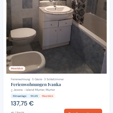
Meerblick
Ferienwohnung · 5 Gäste · 3 Schlafzimmer
Ferienwohnungen Ivanka
Jezera - island Murter, Murter
Klimaanlage
WLAN
Meerblick
137,75 €
ab / Nacht