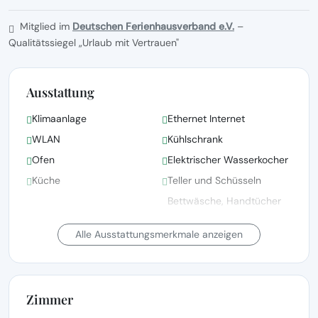
Mitglied im
Deutschen Ferienhausverband e.V.
–
Qualitätssiegel „Urlaub mit Vertrauen"
Ausstattung
Klimaanlage
Ethernet Internet
WLAN
Kühlschrank
Ofen
Elektrischer Wasserkocher
Küche
Teller und Schüsseln
Bettwäsche, Handtücher
und Wäsche gemäß den
Bettwäsche vorhanden
Richtlinien der örtlichen
Alle Ausstattungsmerkmale anzeigen
Behörden gewaschen
Satellitenfernsehen
Fernsehen
Zimmer