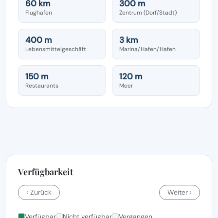
60 km
300 m
Flughafen
Zentrum (Dorf/Stadt)
400 m
3 km
Lebensmittelgeschäft
Marina/Hafen/Hafen
150 m
120 m
Restaurants
Meer
Verfügbarkeit
‹ Zurück
Weiter ›
Verfügbar
Nicht verfügbar
Vergangen