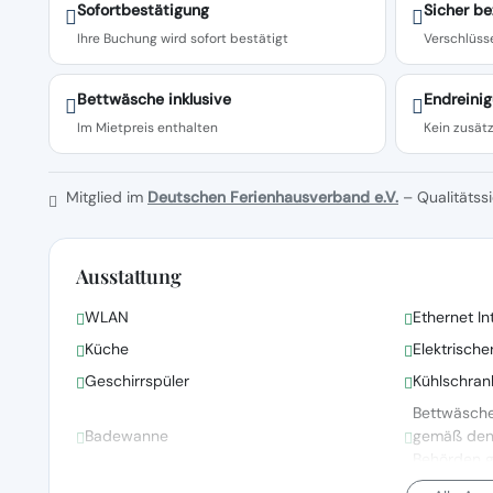
Sofortbestätigung
Sicher be
Ihre Buchung wird sofort bestätigt
Verschlüsse
Bettwäsche inklusive
Endreinig
Im Mietpreis enthalten
Kein zusätz
Mitglied im
Deutschen Ferienhausverband e.V.
– Qualitätssi
Ausstattung
WLAN
Ethernet In
Küche
Elektrisch
Geschirrspüler
Kühlschran
Bettwäsch
Badewanne
gemäß den R
Behörden 