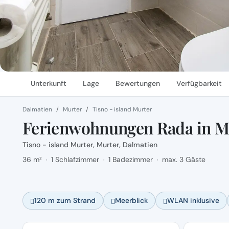
Unterkunft
Lage
Bewertungen
Verfügbarkeit
Dalmatien
Murter
Tisno - island Murter
Ferienwohnungen Rada in Mu
Tisno - island Murter, Murter, Dalmatien
36 m²
1 Schlafzimmer
1 Badezimmer
max. 3 Gäste
·
·
·
120 m zum Strand
Meerblick
WLAN inklusive