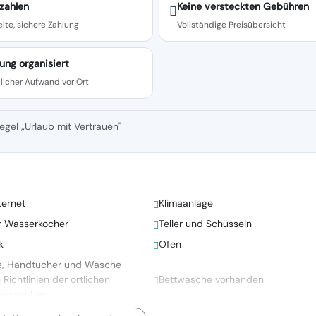
zahlen
Keine versteckten Gebühren
lte, sichere Zahlung
Vollständige Preisübersicht
ung organisiert
licher Aufwand vor Ort
egel „Urlaub mit Vertrauen"
ternet
Klimaanlage
er Wasserkocher
Teller und Schüsseln
k
Ofen
e, Handtücher und Wäsche
ichtlinien der örtlichen
Bettwäsche vorhanden
gewaschen