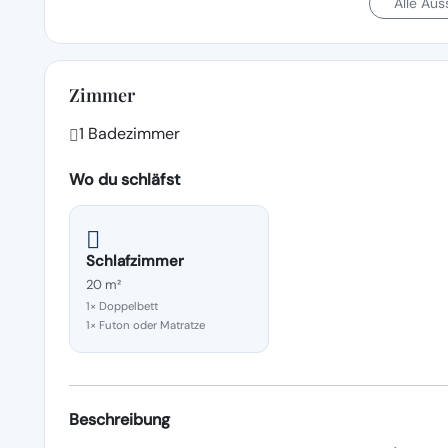
Alle Au
Zimmer
1 Badezimmer
Wo du schläfst
Schlafzimmer
20 m²
1× Doppelbett
1× Futon oder Matratze
Beschreibung