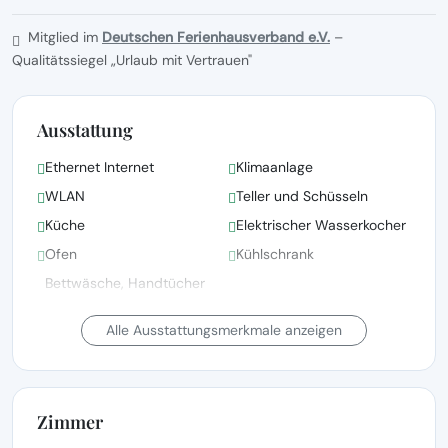
Mitglied im
Deutschen Ferienhausverband e.V.
–
Qualitätssiegel „Urlaub mit Vertrauen"
Ausstattung
Ethernet Internet
Klimaanlage
WLAN
Teller und Schüsseln
Küche
Elektrischer Wasserkocher
Ofen
Kühlschrank
Bettwäsche, Handtücher
und Wäsche gemäß den
Bettwäsche vorhanden
Richtlinien der örtlichen
Alle Ausstattungsmerkmale anzeigen
Behörden gewaschen
Satellitenfernsehen
Fernsehen
Zimmer