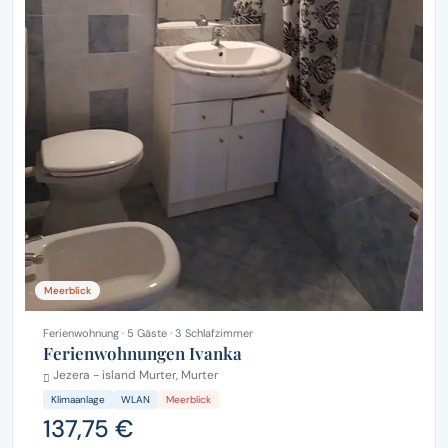
Meerblick
Ferienwohnung · 5 Gäste · 3 Schlafzimmer
Ferienwohnungen Ivanka
Jezera - island Murter, Murter
Klimaanlage
WLAN
Meerblick
137,75 €