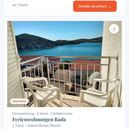
ab / Nacht
Details ansehen →
Meerblick
Ferienwohnung · 4 Gäste · 2 Schlafzimmer
Ferienwohnungen Rada
Tisno - island Murter, Murter