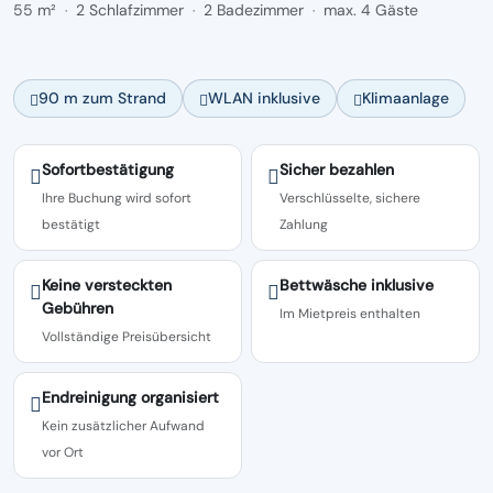
55 m²
2 Schlafzimmer
2 Badezimmer
max. 4 Gäste
·
·
·
90 m zum Strand
WLAN inklusive
Klimaanlage
Sofortbestätigung
Sicher bezahlen
Ihre Buchung wird sofort
Verschlüsselte, sichere
bestätigt
Zahlung
Keine versteckten
Bettwäsche inklusive
Gebühren
Im Mietpreis enthalten
Vollständige Preisübersicht
Endreinigung organisiert
Kein zusätzlicher Aufwand
vor Ort