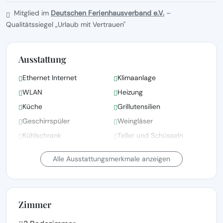
Mitglied im
Deutschen Ferienhausverband e.V.
–
Qualitätssiegel „Urlaub mit Vertrauen"
Ausstattung
Ethernet Internet
Klimaanlage
WLAN
Heizung
Küche
Grillutensilien
Geschirrspüler
Weingläser
Kühlschrank
Teller und Schüsseln
Elektrischer Wasserkocher
Gefrierschrank
Alle Ausstattungsmerkmale anzeigen
Zimmer