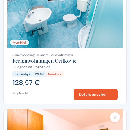
Meerblick
Ferienwohnung · 4 Gäste · 2 Schlafzimmer
Ferienwohnungen Cvitkovic
Rogoznica, Rogoznica
Klimaanlage
WLAN
Meerblick
128,57 €
ab / Nacht
Details ansehen →