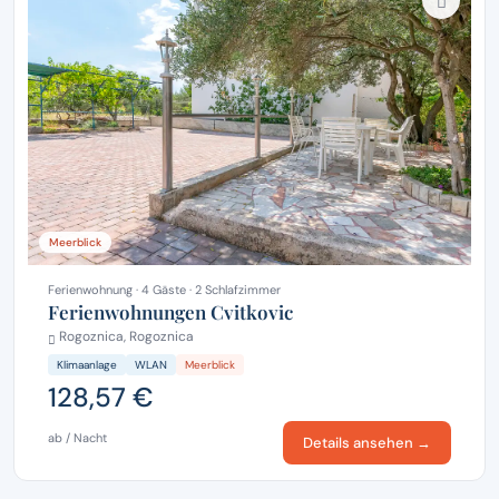
Meerblick
Ferienwohnung · 4 Gäste · 2 Schlafzimmer
Ferienwohnungen Cvitkovic
Rogoznica, Rogoznica
Klimaanlage
WLAN
Meerblick
128,57 €
ab / Nacht
Details ansehen →