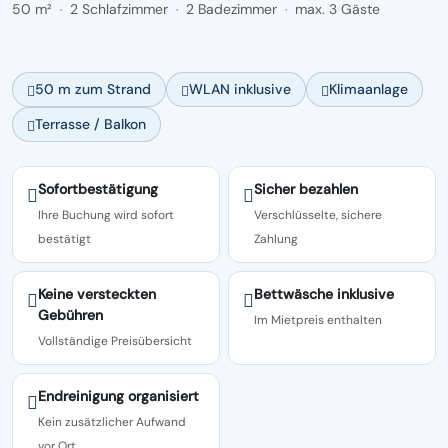
50 m²
2 Schlafzimmer
2 Badezimmer
max. 3 Gäste
·
·
·
50 m zum Strand
WLAN inklusive
Klimaanlage
Terrasse / Balkon
Sofortbestätigung
Sicher bezahlen
Ihre Buchung wird sofort
Verschlüsselte, sichere
bestätigt
Zahlung
Keine versteckten
Bettwäsche inklusive
Gebühren
Im Mietpreis enthalten
Vollständige Preisübersicht
Endreinigung organisiert
Kein zusätzlicher Aufwand
vor Ort