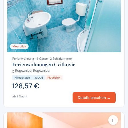
Meerblick
Ferienwohnung · 4 Gäste · 2 Schlafzimmer
Ferienwohnungen Cvitkovic
Rogoznica, Rogoznica
Klimaanlage
WLAN
Meerblick
128,57 €
ab / Nacht
Details ansehen →