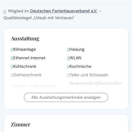
Mitglied im
Deutschen Ferienhausverband e.V.
–
Qualitätssiegel „Urlaub mit Vertrauen"
Ausstattung
Klimaanlage
Heizung
Ethernet Internet
WLAN
Kühlschrank
Kochnische
Gefrierschrank
Teller und Schüsseln
Kinderbett(en)/Babybett(en)
Garten-/Außendusche
auf Anfrage
Alle Ausstattungsmerkmale anzeigen
Bettwäsche, Handtücher
und Wäsche gemäß den
Bettwäsche vorhanden
Richtlinien der örtlichen
Behörden gewaschen
Zimmer