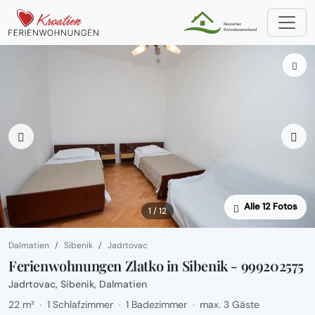
Alle 12 Fotos
1 / 12
Dalmatien
Sibenik
Jadrtovac
Ferienwohnungen Zlatko in Sibenik - 999202575
Jadrtovac, Sibenik, Dalmatien
22 m²
1 Schlafzimmer
1 Badezimmer
max. 3 Gäste
·
·
·