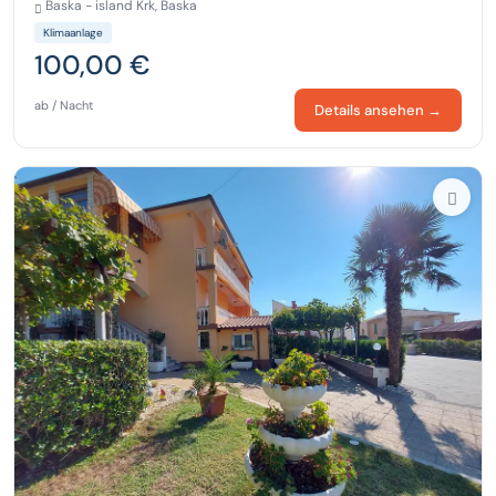
Baska - island Krk, Baska
Klimaanlage
100,00 €
ab / Nacht
Details ansehen →