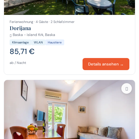
Ferienwohnung · 4 Gäste · 2 Schlafzimmer
Dorijana
Baska - island Krk, Baska
Klimaanlage
WLAN
Haustiere
85,71 €
ab / Nacht
Details ansehen →