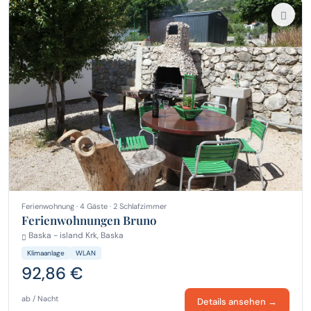
Ferienwohnung · 4 Gäste · 2 Schlafzimmer
Ferienwohnungen Bruno
Baska - island Krk, Baska
Klimaanlage
WLAN
92,86 €
ab / Nacht
Details ansehen →