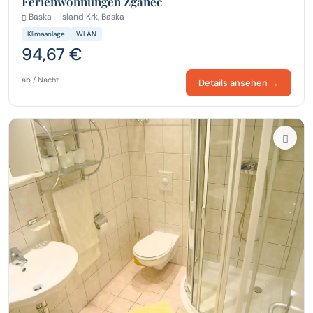
Ferienwohnungen Zganec
Baska - island Krk, Baska
Klimaanlage
WLAN
94,67 €
ab / Nacht
Details ansehen →