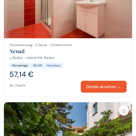
Ferienwohnung · 3 Gäste · 1 Schlafzimmer
Nenad
Baska - island Krk, Baska
Klimaanlage
WLAN
Haustiere
57,14 €
ab / Nacht
Details ansehen →