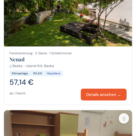
Ferienwohnung · 3 Gäste · 1 Schlafzimmer
Nenad
Baska - island Krk, Baska
Klimaanlage
WLAN
Haustiere
57,14 €
ab / Nacht
Details ansehen →