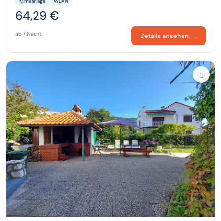
Klimaanlage
WLAN
64,29 €
ab / Nacht
Details ansehen →