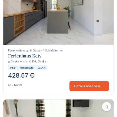
Ferienwohnung · 8 Gäste · 4 Schlafzimmer
Ferienhaus Kety
Baska - island Krk, Baska
Pool
Klimaanlage
WLAN
428,57 €
ab / Nacht
Details ansehen →