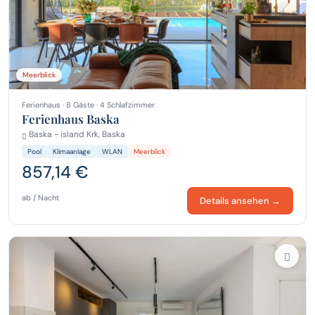
Meerblick
Ferienhaus · 8 Gäste · 4 Schlafzimmer
Ferienhaus Baska
Baska - island Krk, Baska
Pool
Klimaanlage
WLAN
Meerblick
857,14 €
ab / Nacht
Details ansehen →