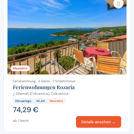
Meerblick
Ferienwohnung · 4 Gäste · 2 Schlafzimmer
Ferienwohnungen Rozaria
Dramalj (Crikvenica), Crikvenica
Klimaanlage
WLAN
Meerblick
74,29 €
ab / Nacht
Details ansehen →