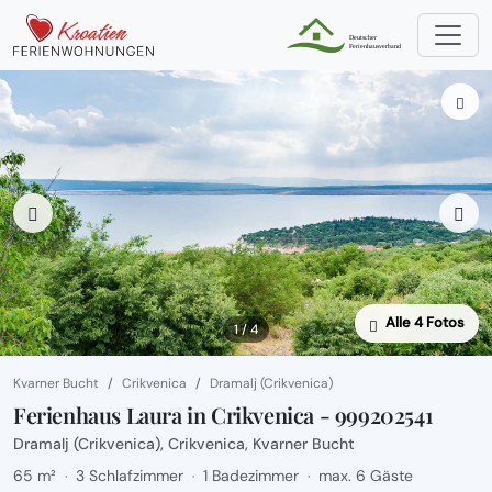
Alle 4 Fotos
1 / 4
Kvarner Bucht
Crikvenica
Dramalj (Crikvenica)
Ferienhaus Laura in Crikvenica - 999202541
Dramalj (Crikvenica), Crikvenica, Kvarner Bucht
65 m²
3 Schlafzimmer
1 Badezimmer
max. 6 Gäste
·
·
·