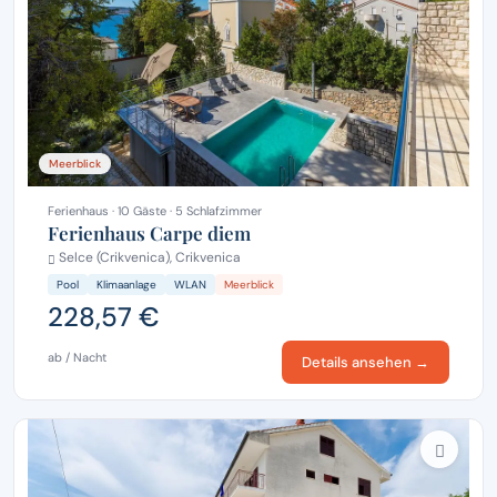
Meerblick
Ferienhaus · 10 Gäste · 5 Schlafzimmer
Ferienhaus Carpe diem
Selce (Crikvenica), Crikvenica
Pool
Klimaanlage
WLAN
Meerblick
228,57 €
ab / Nacht
Details ansehen →