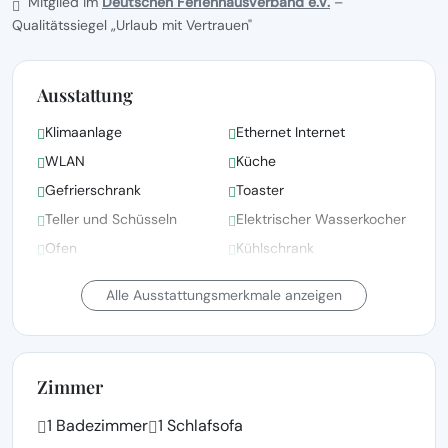
Mitglied im
Deutschen Ferienhausverband e.V.
–
Qualitätssiegel „Urlaub mit Vertrauen"
Ausstattung
Klimaanlage
Ethernet Internet
WLAN
Küche
Gefrierschrank
Toaster
Teller und Schüsseln
Elektrischer Wasserkocher
Ofen
Kühlschrank
Haartrockner
Garten-/Außendusche
Alle Ausstattungsmerkmale anzeigen
Zimmer
1 Badezimmer
1 Schlafsofa