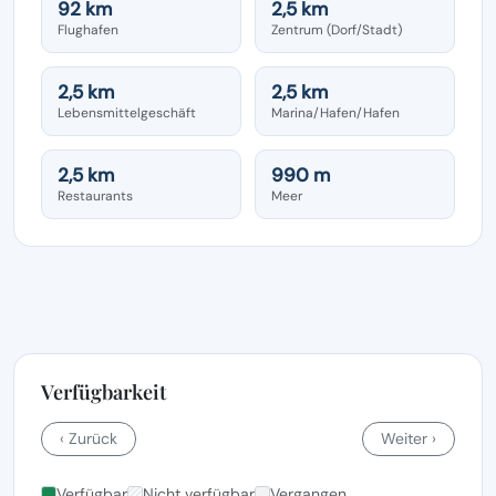
92 km
2,5 km
Flughafen
Zentrum (Dorf/Stadt)
2,5 km
2,5 km
Lebensmittelgeschäft
Marina/Hafen/Hafen
2,5 km
990 m
Restaurants
Meer
Verfügbarkeit
‹ Zurück
Weiter ›
Verfügbar
Nicht verfügbar
Vergangen