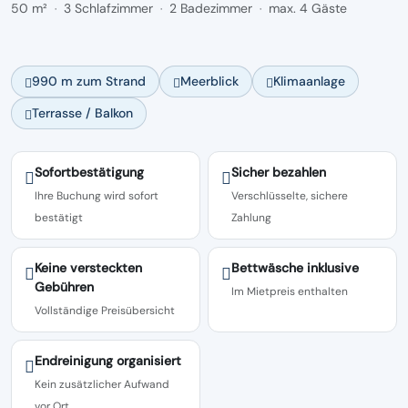
50 m²
3 Schlafzimmer
2 Badezimmer
max. 4 Gäste
·
·
·
990 m zum Strand
Meerblick
Klimaanlage
Terrasse / Balkon
Sofortbestätigung
Sicher bezahlen
Ihre Buchung wird sofort
Verschlüsselte, sichere
bestätigt
Zahlung
Keine versteckten
Bettwäsche inklusive
Gebühren
Im Mietpreis enthalten
Vollständige Preisübersicht
Endreinigung organisiert
Kein zusätzlicher Aufwand
vor Ort