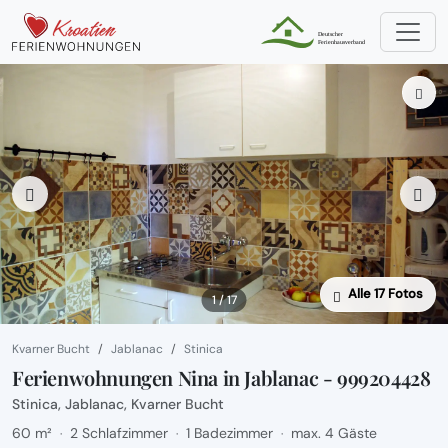
Alle 17 Fotos
1 / 17
Kvarner Bucht
Jablanac
Stinica
Ferienwohnungen Nina in Jablanac - 999204428
Stinica, Jablanac, Kvarner Bucht
60 m²
2 Schlafzimmer
1 Badezimmer
max. 4 Gäste
·
·
·