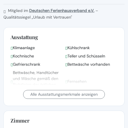
Mitglied im
Deutschen Ferienhausverband e.V.
–
Qualitätssiegel „Urlaub mit Vertrauen"
Ausstattung
Klimaanlage
Kühlschrank
Kochnische
Teller und Schüsseln
Gefrierschrank
Bettwäsche vorhanden
Bettwäsche, Handtücher
und Wäsche gemäß den
Fernsehen
Richtlinien der örtlichen
Behörden gewaschen
Alle Ausstattungsmerkmale anzeigen
Radio
Terrasse
Grillen
Haus mit Meerblick
Zimmer