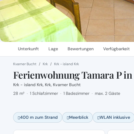
Unterkunft
Lage
Bewertungen
Verfügbarkeit
Kvarner Bucht
Krk
Krk - island Krk
Ferienwohnung Tamara P in 
Krk - island Krk, Krk, Kvarner Bucht
28 m²
1 Schlafzimmer
1 Badezimmer
max. 2 Gäste
·
·
·
400 m zum Strand
Meerblick
WLAN inklusive