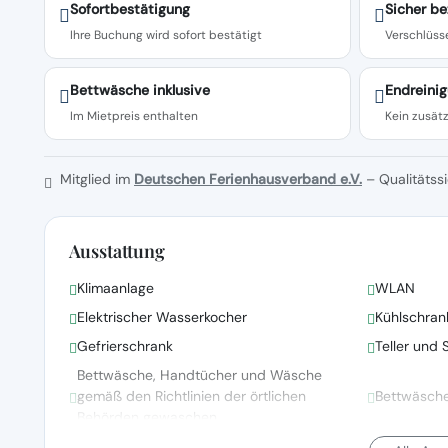
Sofortbestätigung
Sicher be
Ihre Buchung wird sofort bestätigt
Verschlüsse
Bettwäsche inklusive
Endreinig
Im Mietpreis enthalten
Kein zusätz
Mitglied im
Deutschen Ferienhausverband e.V.
– Qualitätssi
Ausstattung
Klimaanlage
WLAN
Elektrischer Wasserkocher
Kühlschran
Gefrierschrank
Teller und 
Bettwäsche, Handtücher und Wäsche
gemäß den Richtlinien der örtlichen
Bettwäsch
Behörden gewaschen