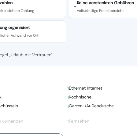
zahlen
Keine versteckten Gebühren
lte, sichere Zahlung
Vollständige Preisübersicht
ung organisiert
licher Aufwand vor Ort
egel „Urlaub mit Vertrauen"
Ethernet Internet
k
Kochnische
Schüsseln
Garten-/Außendusche
e vorhanden
Fernsehen