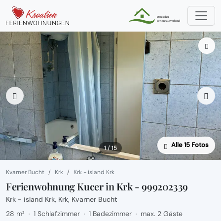
Alle 15 Fotos
1 / 15
Kvarner Bucht
Krk
Krk - island Krk
Ferienwohnung Kucer in Krk - 999202339
Krk - island Krk, Krk, Kvarner Bucht
28 m²
1 Schlafzimmer
1 Badezimmer
max. 2 Gäste
·
·
·