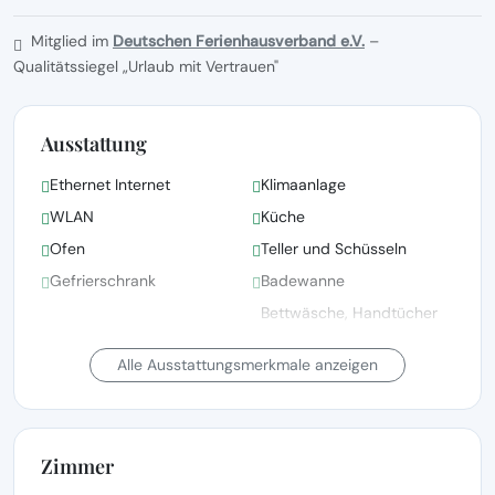
Mitglied im
Deutschen Ferienhausverband e.V.
–
Qualitätssiegel „Urlaub mit Vertrauen"
Ausstattung
Ethernet Internet
Klimaanlage
WLAN
Küche
Ofen
Teller und Schüsseln
Gefrierschrank
Badewanne
Bettwäsche, Handtücher
und Wäsche gemäß den
Bettwäsche vorhanden
Richtlinien der örtlichen
Alle Ausstattungsmerkmale anzeigen
Behörden gewaschen
Fernsehen
Satellitenfernsehen
Zimmer