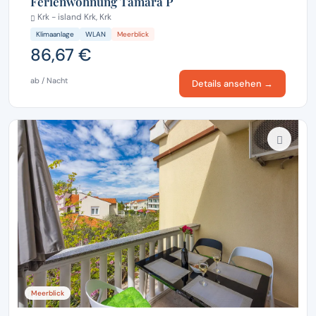
Ferienwohnung Tamara P
Krk - island Krk, Krk
Klimaanlage
WLAN
Meerblick
86,67 €
ab / Nacht
Details ansehen →
Meerblick