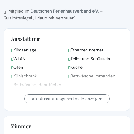
Mitglied im
Deutschen Ferienhausverband e.V.
–
Qualitätssiegel „Urlaub mit Vertrauen"
Ausstattung
Klimaanlage
Ethernet Internet
WLAN
Teller und Schüsseln
Ofen
Küche
Kühlschrank
Bettwäsche vorhanden
Bettwäsche, Handtücher
und Wäsche gemäß den
Satellitenfernsehen
Richtlinien der örtlichen
Alle Ausstattungsmerkmale anzeigen
Behörden gewaschen
Fernsehen
Grillen
Zimmer