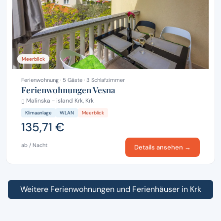
Meerblick
Ferienwohnung · 5 Gäste · 3 Schlafzimmer
Ferienwohnungen Vesna
Malinska - island Krk, Krk
Klimaanlage
WLAN
Meerblick
135,71 €
ab / Nacht
Details ansehen →
Weitere Ferienwohnungen und Ferienhäuser in Krk