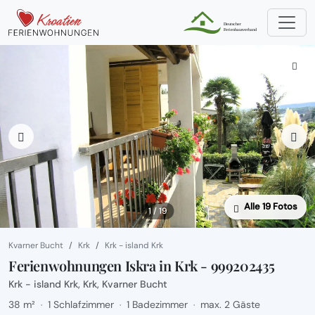
Alle 19 Fotos
1 / 19
Kvarner Bucht
Krk
Krk - island Krk
Ferienwohnungen Iskra in Krk - 999202435
Krk - island Krk, Krk, Kvarner Bucht
38 m²
1 Schlafzimmer
1 Badezimmer
max. 2 Gäste
·
·
·