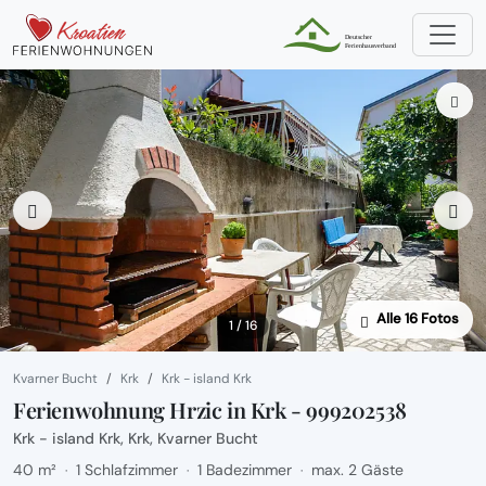
Alle 16 Fotos
1 / 16
Kvarner Bucht
Krk
Krk - island Krk
Ferienwohnung Hrzic in Krk - 999202538
Krk - island Krk, Krk, Kvarner Bucht
40 m²
1 Schlafzimmer
1 Badezimmer
max. 2 Gäste
·
·
·