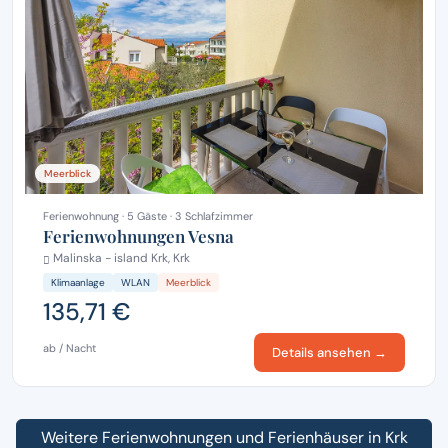
Meerblick
Ferienwohnung · 5 Gäste · 3 Schlafzimmer
Ferienwohnungen Vesna
Malinska - island Krk, Krk
Klimaanlage
WLAN
Meerblick
135,71 €
ab / Nacht
Details ansehen →
Weitere Ferienwohnungen und Ferienhäuser in Krk