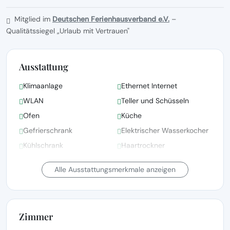
Mitglied im
Deutschen Ferienhausverband e.V.
–
Qualitätssiegel „Urlaub mit Vertrauen"
Ausstattung
Klimaanlage
Ethernet Internet
WLAN
Teller und Schüsseln
Ofen
Küche
Gefrierschrank
Elektrischer Wasserkocher
Kühlschrank
Haartrockner
Bettwäsche, Handtücher
Alle Ausstattungsmerkmale anzeigen
und Wäsche gemäß den
Bettwäsche vorhanden
Richtlinien der örtlichen
Behörden gewaschen
Zimmer