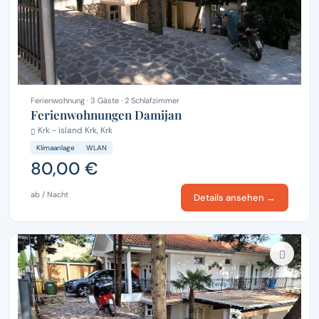
Ferienwohnung · 3 Gäste · 2 Schlafzimmer
Ferienwohnungen Damijan
Krk - island Krk, Krk
Klimaanlage
WLAN
80,00 €
ab / Nacht
Details ansehen →