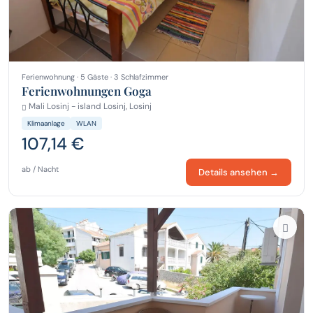
Ferienwohnung · 5 Gäste · 3 Schlafzimmer
Ferienwohnungen Goga
Mali Losinj - island Losinj, Losinj
Klimaanlage
WLAN
107,14 €
ab / Nacht
Details ansehen →