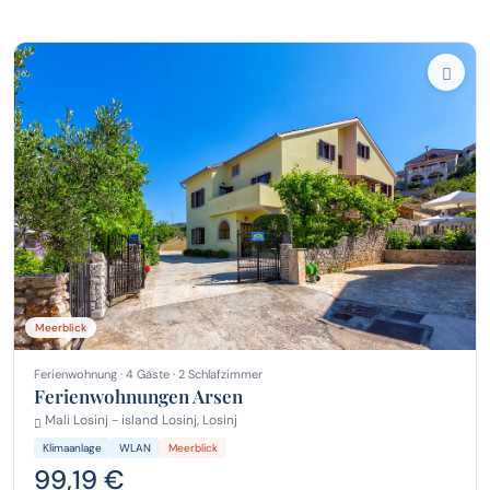
Meerblick
Ferienwohnung · 4 Gäste · 2 Schlafzimmer
Ferienwohnungen Arsen
Mali Losinj - island Losinj, Losinj
Klimaanlage
WLAN
Meerblick
99,19 €