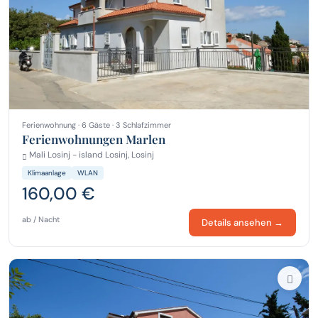
Ferienwohnung · 6 Gäste · 3 Schlafzimmer
Ferienwohnungen Marlen
Mali Losinj - island Losinj, Losinj
Klimaanlage
WLAN
160,00 €
ab / Nacht
Details ansehen →