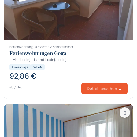
Ferienwohnung · 4 Gäste · 2 Schlafzimmer
Ferienwohnungen Goga
Mali Losinj - island Losinj, Losinj
Klimaanlage
WLAN
92,86 €
ab / Nacht
Details ansehen →