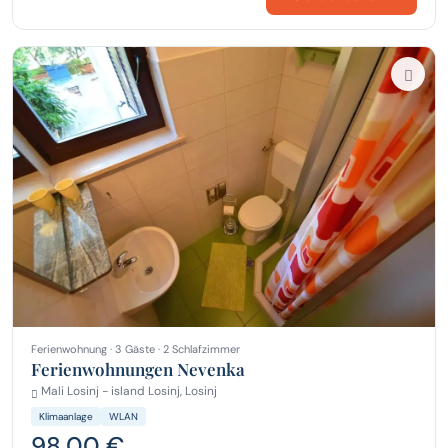
Ferienwohnung · 3 Gäste · 2 Schlafzimmer
Ferienwohnungen Nevenka
Mali Losinj - island Losinj, Losinj
Klimaanlage
WLAN
98,00 €