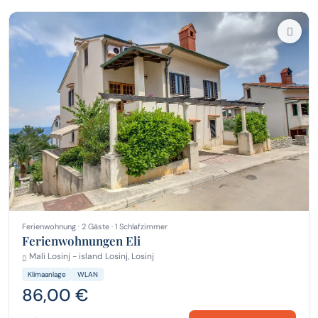
Ferienwohnung · 2 Gäste · 1 Schlafzimmer
Ferienwohnungen Eli
Mali Losinj - island Losinj, Losinj
Klimaanlage
WLAN
86,00 €