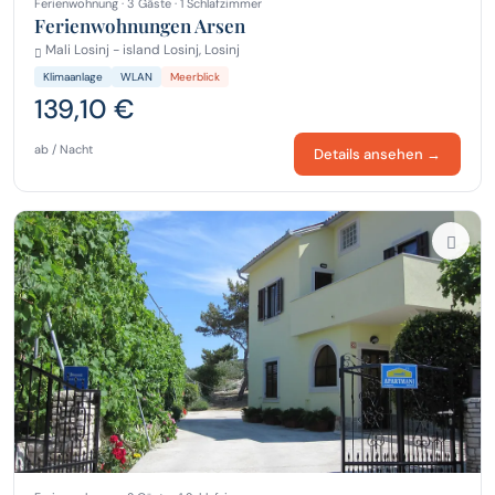
Ferienwohnung · 3 Gäste · 1 Schlafzimmer
Ferienwohnungen Arsen
Mali Losinj - island Losinj, Losinj
Klimaanlage
WLAN
Meerblick
139,10 €
ab / Nacht
Details ansehen →