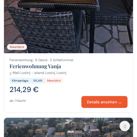
Meerblick
Ferienwohnung · 6 Gäste · 3 Schlafzimmer
Ferienwohnung Vanja
Mali Losinj - island Losinj, Losinj
Klimaanlage
WLAN
Meerblick
214,29 €
ab / Nacht
Details ansehen →