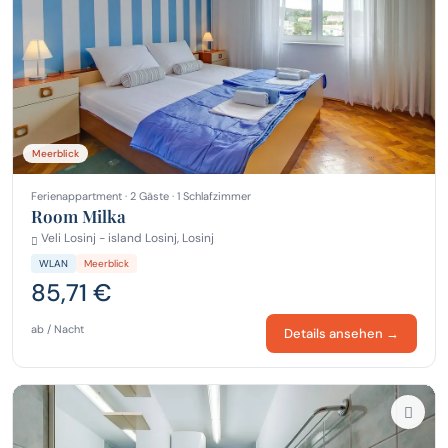
Meerblick
Ferienappartment · 2 Gäste · 1 Schlafzimmer
Room Milka
Veli Losinj - island Losinj, Losinj
WLAN
Meerblick
85,71 €
ab / Nacht
Details ansehen →