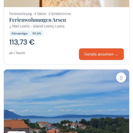
Ferienwohnung · 4 Gäste · 2 Schlafzimmer
Ferienwohnungen Arsen
Mali Losinj - island Losinj, Losinj
Klimaanlage
WLAN
113,73 €
ab / Nacht
Details ansehen →