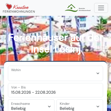
Ferienhäuser auf der
Insel Losinj
Wohin
Von – Bis
Erwachsene
Kinder