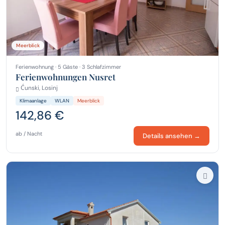
Meerblick
Ferienwohnung · 5 Gäste · 3 Schlafzimmer
Ferienwohnungen Nusret
Ćunski, Losinj
Klimaanlage
WLAN
Meerblick
142,86 €
ab / Nacht
Details ansehen →