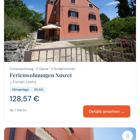
Ferienwohnung · 4 Gäste · 2 Schlafzimmer
Ferienwohnungen Nusret
Ćunski, Losinj
Klimaanlage
WLAN
128,57 €
ab / Nacht
Details ansehen →