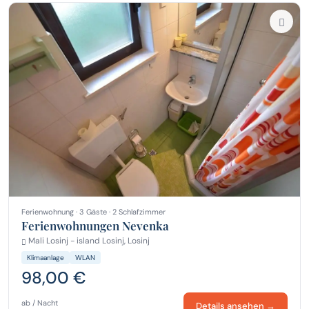
Ferienwohnung · 3 Gäste · 2 Schlafzimmer
Ferienwohnungen Nevenka
Mali Losinj - island Losinj, Losinj
Klimaanlage
WLAN
98,00 €
ab / Nacht
Details ansehen →