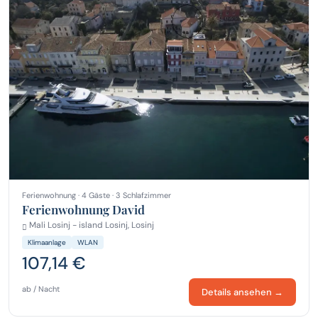
Ferienwohnung · 4 Gäste · 3 Schlafzimmer
Ferienwohnung David
Mali Losinj - island Losinj, Losinj
Klimaanlage
WLAN
107,14 €
ab / Nacht
Details ansehen →