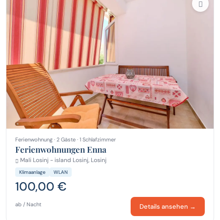
Ferienwohnung · 2 Gäste · 1 Schlafzimmer
Ferienwohnungen Enna
Mali Losinj - island Losinj, Losinj
Klimaanlage
WLAN
100,00 €
ab / Nacht
Details ansehen →