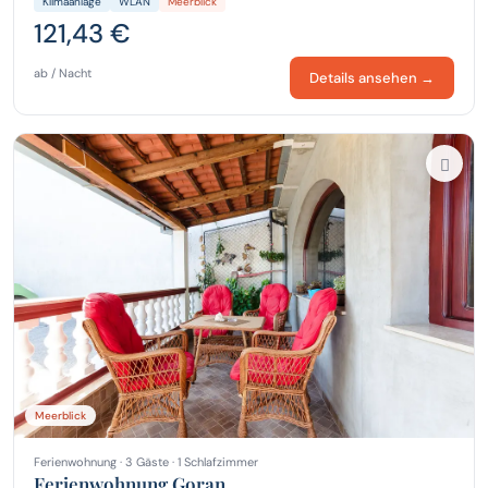
Klimaanlage
WLAN
Meerblick
121,43 €
ab / Nacht
Details ansehen →
Meerblick
Ferienwohnung · 3 Gäste · 1 Schlafzimmer
Ferienwohnung Goran