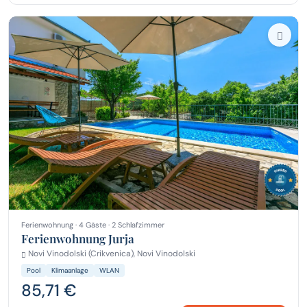
Ferienwohnung · 4 Gäste · 2 Schlafzimmer
Ferienwohnung Jurja
Novi Vinodolski (Crikvenica), Novi Vinodolski
Pool
Klimaanlage
WLAN
85,71 €