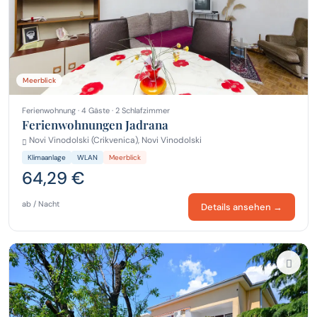
Meerblick
Ferienwohnung · 4 Gäste · 2 Schlafzimmer
Ferienwohnungen Jadrana
Novi Vinodolski (Crikvenica), Novi Vinodolski
Klimaanlage
WLAN
Meerblick
64,29 €
ab / Nacht
Details ansehen →