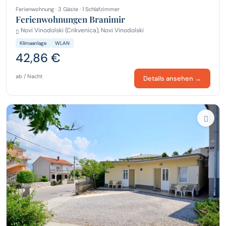
Ferienwohnung · 3 Gäste · 1 Schlafzimmer
Ferienwohnungen Branimir
Novi Vinodolski (Crikvenica), Novi Vinodolski
Klimaanlage
WLAN
42,86 €
ab / Nacht
Details ansehen →