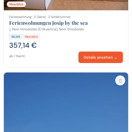
Meerblick
Ferienwohnung · 5 Gäste · 2 Schlafzimmer
Ferienwohnungen Josip by the sea
Novi Vinodolski (Crikvenica), Novi Vinodolski
WLAN
Meerblick
357,14 €
ab / Nacht
Details ansehen →