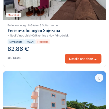
Meerblick
Ferienwohnung · 6 Gäste · 3 Schlafzimmer
Ferienwohnungen Snjezana
Novi Vinodolski (Crikvenica), Novi Vinodolski
Klimaanlage
WLAN
Meerblick
82,86 €
ab / Nacht
Details ansehen →