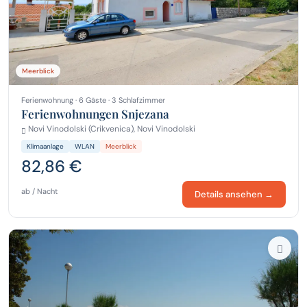
Meerblick
Ferienwohnung · 6 Gäste · 3 Schlafzimmer
Ferienwohnungen Snjezana
Novi Vinodolski (Crikvenica), Novi Vinodolski
Klimaanlage
WLAN
Meerblick
82,86 €
ab / Nacht
Details ansehen →