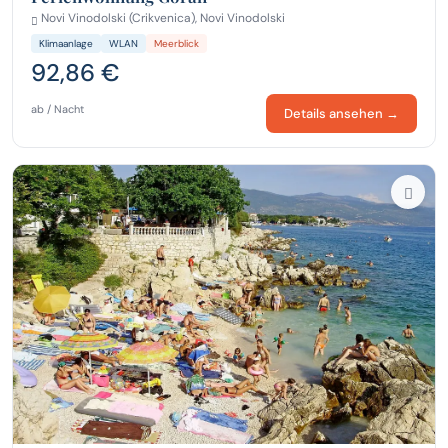
Novi Vinodolski (Crikvenica), Novi Vinodolski
Klimaanlage
WLAN
Meerblick
92,86 €
ab / Nacht
Details ansehen →