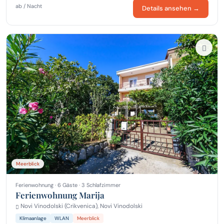
ab / Nacht
Details ansehen →
Meerblick
Ferienwohnung · 6 Gäste · 3 Schlafzimmer
Ferienwohnung Marija
Novi Vinodolski (Crikvenica), Novi Vinodolski
Klimaanlage
WLAN
Meerblick