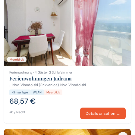
Meerblick
Ferienwohnung · 4 Gäste · 2 Schlafzimmer
Ferienwohnungen Jadrana
Novi Vinodolski (Crikvenica), Novi Vinodolski
Klimaanlage
WLAN
Meerblick
68,57 €
ab / Nacht
Details ansehen →