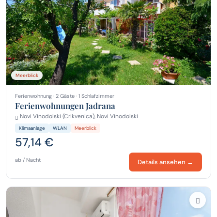
Meerblick
Ferienwohnung · 2 Gäste · 1 Schlafzimmer
Ferienwohnungen Jadrana
Novi Vinodolski (Crikvenica), Novi Vinodolski
Klimaanlage
WLAN
Meerblick
57,14 €
ab / Nacht
Details ansehen →