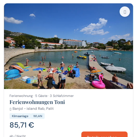
Ferienwohnung · 5 Gäste · 3 Schlafzimmer
Ferienwohnungen Toni
Banjol - island Rab, Palit
Klimaanlage
WLAN
85,71 €
ab / Nacht