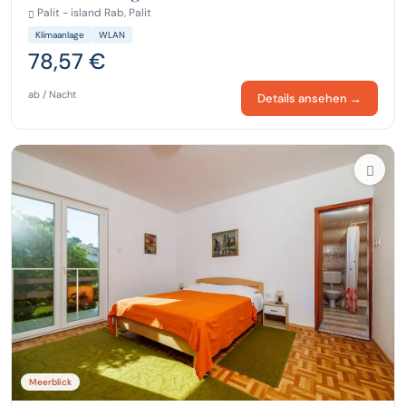
Palit - island Rab, Palit
Klimaanlage
WLAN
78,57 €
ab / Nacht
Details ansehen →
Meerblick