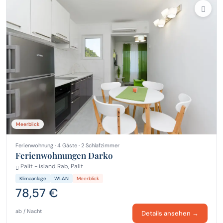
Meerblick
Ferienwohnung · 4 Gäste · 2 Schlafzimmer
Ferienwohnungen Darko
Palit - island Rab, Palit
Klimaanlage
WLAN
Meerblick
78,57 €
ab / Nacht
Details ansehen →