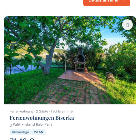
Details ansehen →
Ferienwohnung · 2 Gäste · 1 Schlafzimmer
Ferienwohnungen Biserka
Palit - island Rab, Palit
Klimaanlage
WLAN