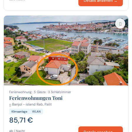
Details ansehen →
Ferienwohnung · 5 Gäste · 3 Schlafzimmer
Ferienwohnungen Toni
Banjol - island Rab, Palit
Klimaanlage
WLAN
85,71 €
ab / Nacht