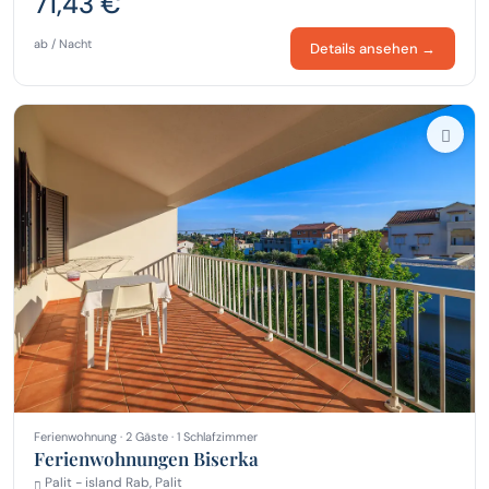
71,43 €
ab / Nacht
Details ansehen →
Ferienwohnung · 2 Gäste · 1 Schlafzimmer
Ferienwohnungen Biserka
Palit - island Rab, Palit