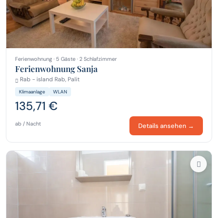
Ferienwohnung · 5 Gäste · 2 Schlafzimmer
Ferienwohnung Sanja
Rab - island Rab, Palit
Klimaanlage
WLAN
135,71 €
ab / Nacht
Details ansehen →