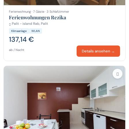
Ferienwohnung · 7 Gäste · 3 Schlafzimmer
Ferienwohnungen Rezika
Palit - island Rab, Palit
Klimaanlage
WLAN
137,14 €
ab / Nacht
Details ansehen →