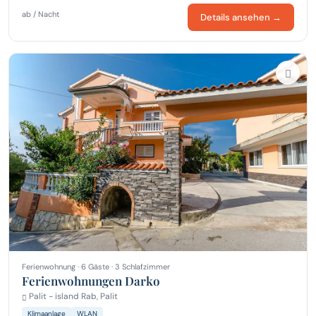
ab / Nacht
Details ansehen →
Ferienwohnung · 6 Gäste · 3 Schlafzimmer
Ferienwohnungen Darko
Palit - island Rab, Palit
Klimaanlage
WLAN