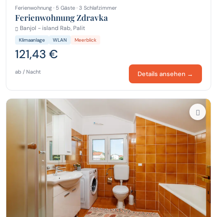
Ferienwohnung · 5 Gäste · 3 Schlafzimmer
Ferienwohnung Zdravka
Banjol - island Rab, Palit
Klimaanlage
WLAN
Meerblick
121,43 €
ab / Nacht
Details ansehen →