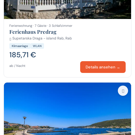
Ferienwohnung · 7 Gäste · 3 Schlafzimmer
Ferienhaus Predrag
Supetarska Draga - island Rab, Rab
Klimaanlage
WLAN
185,71 €
ab / Nacht
Details ansehen →