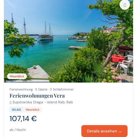
Meerblick
Ferienwohnung · 5 Gäste · 3 Schlafzimmer
Ferienwohnungen Vera
Supetarska Draga - island Rab, Rab
WLAN
Meerblick
107,14 €
ab / Nacht
Details ansehen →