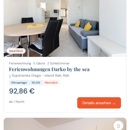
Meerblick
Ferienwohnung · 5 Gäste · 2 Schlafzimmer
Ferienwohnungen Darko by the sea
Supetarska Draga - island Rab, Rab
Klimaanlage
WLAN
Meerblick
92,86 €
ab / Nacht
Details ansehen →