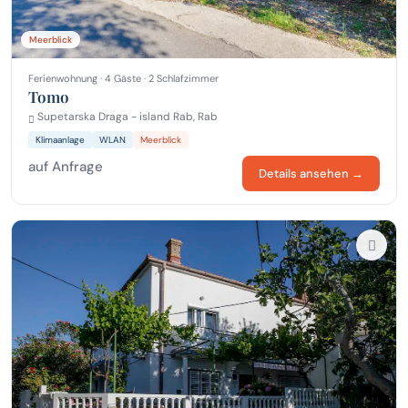
Meerblick
Ferienwohnung · 4 Gäste · 2 Schlafzimmer
Tomo
Supetarska Draga - island Rab, Rab
Klimaanlage
WLAN
Meerblick
auf Anfrage
Details ansehen →