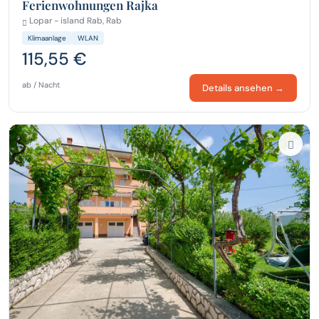
Ferienwohnungen Rajka
Lopar - island Rab, Rab
Klimaanlage
WLAN
115,55 €
ab / Nacht
Details ansehen →