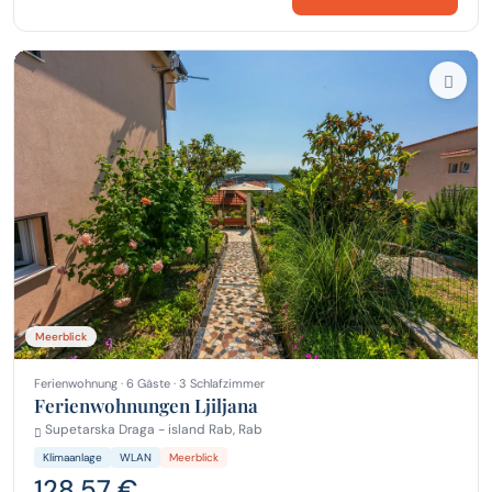
Meerblick
Ferienwohnung · 6 Gäste · 3 Schlafzimmer
Ferienwohnungen Ljiljana
Supetarska Draga - island Rab, Rab
Klimaanlage
WLAN
Meerblick
128,57 €