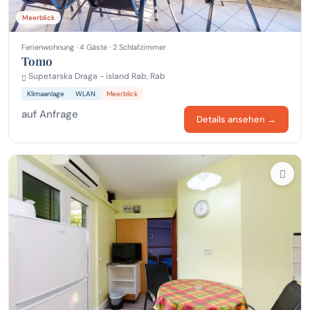
Meerblick
Ferienwohnung · 4 Gäste · 2 Schlafzimmer
Tomo
Supetarska Draga - island Rab, Rab
Klimaanlage
WLAN
Meerblick
auf Anfrage
Details ansehen →