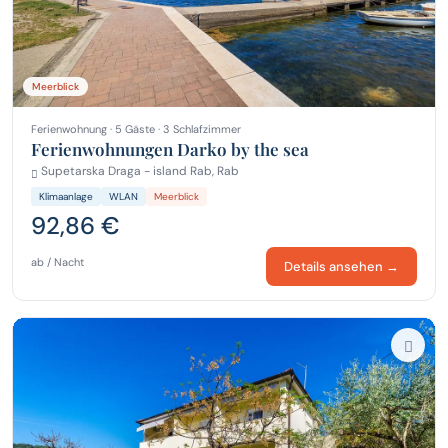
Meerblick
Ferienwohnung · 5 Gäste · 3 Schlafzimmer
Ferienwohnungen Darko by the sea
Supetarska Draga - island Rab, Rab
Klimaanlage
WLAN
Meerblick
92,86 €
ab / Nacht
Details ansehen →