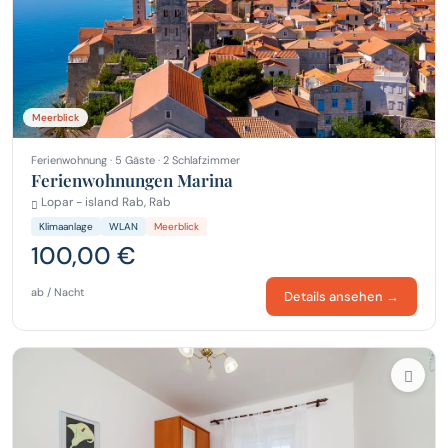
Meerblick
Ferienwohnung · 5 Gäste · 2 Schlafzimmer
Ferienwohnungen Marina
Lopar - island Rab, Rab
Klimaanlage
WLAN
Meerblick
100,00 €
ab / Nacht
Details ansehen →