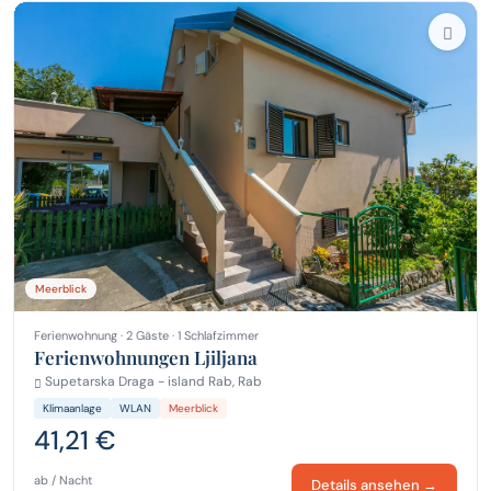
Meerblick
Ferienwohnung · 2 Gäste · 1 Schlafzimmer
Ferienwohnungen Ljiljana
Supetarska Draga - island Rab, Rab
Klimaanlage
WLAN
Meerblick
41,21 €
ab / Nacht
Details ansehen →