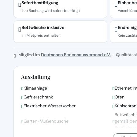
Sofortbestätigung
Sicher be
Ihre Buchung wird sofort bestätigt
Verschlüsse
Bettwäsche inklusive
Endreinig
Im Mietpreis enthalten
Kein zusätz
Mitglied im
Deutschen Ferienhausverband e.V.
– Qualitätssi
Ausstattung
Klimaanlage
Ethernet In
Gefrierschrank
Ofen
Elektrischer Wasserkocher
Kühlschran
Bettwäsch
Garten-/Außendusche
gemäß den R
Behörden 