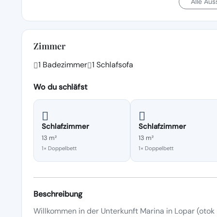
Alle Au
Zimmer
1 Badezimmer
1 Schlafsofa
Wo du schläfst
Schlafzimmer
Schlafzimmer
13 m²
13 m²
1× Doppelbett
1× Doppelbett
Beschreibung
Willkommen in der Unterkunft Marina in Lopar (otok R