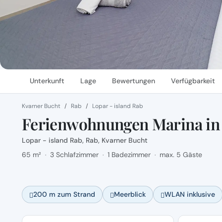
Unterkunft
Lage
Bewertungen
Verfügbarkeit
Kvarner Bucht
Rab
Lopar - island Rab
Ferienwohnungen Marina in
Lopar - island Rab, Rab, Kvarner Bucht
65 m²
3 Schlafzimmer
1 Badezimmer
max. 5 Gäste
·
·
·
200 m zum Strand
Meerblick
WLAN inklusive