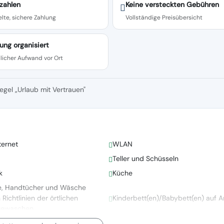
zahlen
Keine versteckten Gebühren
lte, sichere Zahlung
Vollständige Preisübersicht
ung organisiert
licher Aufwand vor Ort
egel „Urlaub mit Vertrauen"
ternet
WLAN
Teller und Schüsseln
k
Küche
e, Handtücher und Wäsche
ichtlinien der örtlichen
Kinderbett(en)/Babybett(en) auf A
gewaschen