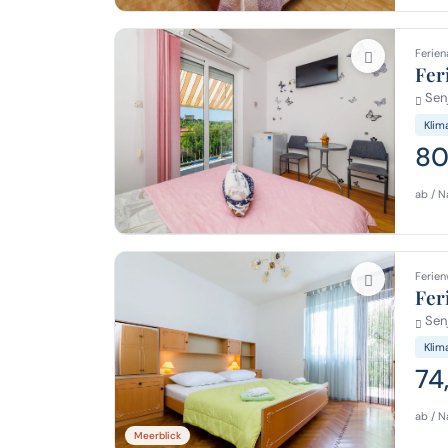
Ferien
Fer
Senj
Klim
80
ab / N
Ferien
Fer
Senj
Klim
74
ab / N
Meerblick