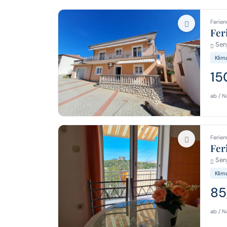
Ferien
Fer
Senj
Klim
15
ab / N
Ferien
Fer
Senj
Klim
85
ab / N