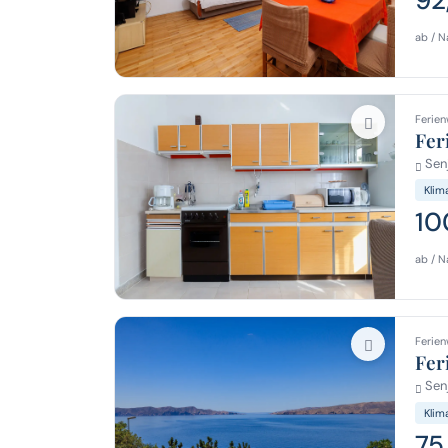
ab / N
Ferien
Fer
Senj
Klim
10
ab / N
Ferien
Fer
Senj
Klim
75