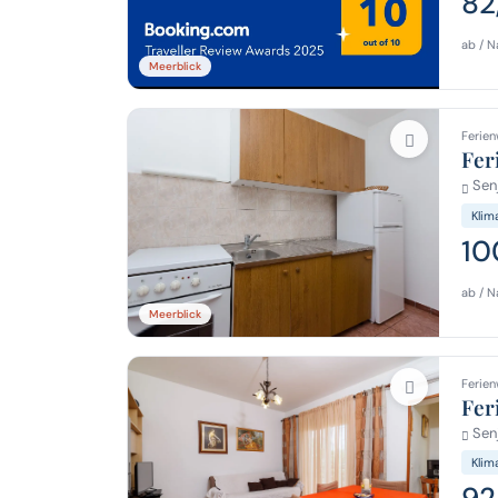
82
ab / N
Meerblick
Ferien
Fer
Senj
Klim
10
ab / N
Meerblick
Ferien
Fer
Senj
Klim
92