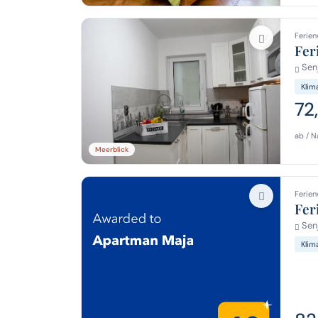
Ferien
Fer
Senj
Klim
72
ab / N
Meerblick
Ferien
Fer
Senj
Klim