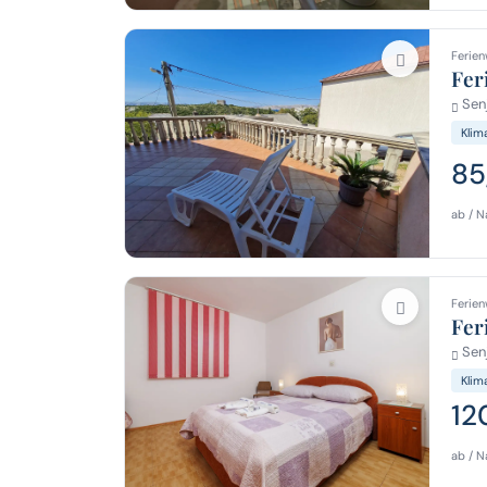
Ferien
Fer
Senj
Klim
85
ab / N
Ferien
Fer
Senj
Klim
12
ab / N