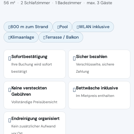
56 m²
2 Schlafzimmer
1 Badezimmer
max. 3 Gäste
·
·
·
800 m zum Strand
Pool
WLAN inklusive
Klimaanlage
Terrasse / Balkon
Sofortbestätigung
Sicher bezahlen
Ihre Buchung wird sofort
Verschlüsselte, sichere
bestätigt
Zahlung
Keine versteckten
Bettwäsche inklusive
Gebühren
Im Mietpreis enthalten
Vollständige Preisübersicht
Endreinigung organisiert
Kein zusätzlicher Aufwand
vor Ort