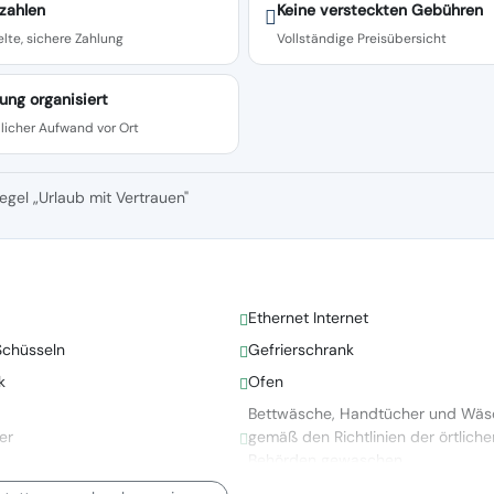
zahlen
Keine versteckten Gebühren
lte, sichere Zahlung
Vollständige Preisübersicht
ung organisiert
licher Aufwand vor Ort
egel „Urlaub mit Vertrauen"
Ethernet Internet
Schüsseln
Gefrierschrank
k
Ofen
Bettwäsche, Handtücher und Wäs
er
gemäß den Richtlinien der örtliche
Behörden gewaschen