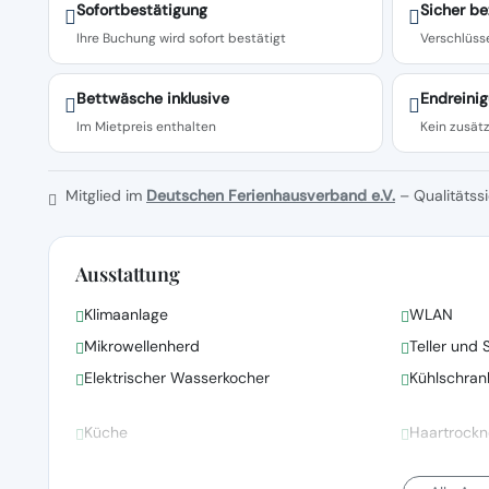
Sofortbestätigung
Sicher be
Ihre Buchung wird sofort bestätigt
Verschlüsse
Bettwäsche inklusive
Endreinig
Im Mietpreis enthalten
Kein zusätz
Mitglied im
Deutschen Ferienhausverband e.V.
– Qualitätssi
Ausstattung
Klimaanlage
WLAN
Mikrowellenherd
Teller und 
Elektrischer Wasserkocher
Kühlschran
Küche
Haartrockn