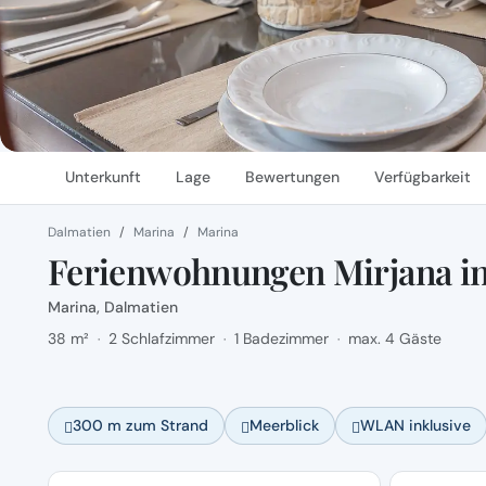
Unterkunft
Lage
Bewertungen
Verfügbarkeit
Dalmatien
Marina
Marina
Ferienwohnungen Mirjana in
Marina, Dalmatien
38 m²
2 Schlafzimmer
1 Badezimmer
max. 4 Gäste
·
·
·
300 m zum Strand
Meerblick
WLAN inklusive