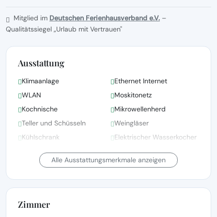
Mitglied im
Deutschen Ferienhausverband e.V.
–
Qualitätssiegel „Urlaub mit Vertrauen"
Ausstattung
Klimaanlage
Ethernet Internet
WLAN
Moskitonetz
Kochnische
Mikrowellenherd
Teller und Schüsseln
Weingläser
Kühlschrank
Elektrischer Wasserkocher
Geschirrspüler
Gefrierschrank
Alle Ausstattungsmerkmale anzeigen
Zimmer