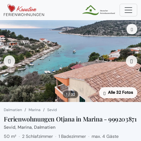
Alle 32 Fotos
1 / 32
Dalmatien
Marina
Sevid
Ferienwohnungen Otjana in Marina - 999203871
Sevid, Marina, Dalmatien
50 m²
2 Schlafzimmer
1 Badezimmer
max. 4 Gäste
·
·
·