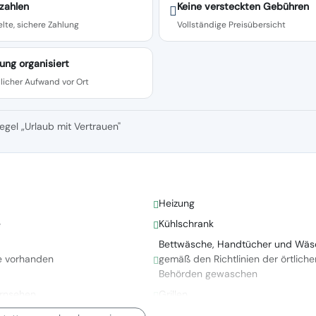
zahlen
Keine versteckten Gebühren
lte, sichere Zahlung
Vollständige Preisübersicht
ung organisiert
licher Aufwand vor Ort
egel „Urlaub mit Vertrauen"
Heizung
e
Kühlschrank
Bettwäsche, Handtücher und Wäs
e vorhanden
gemäß den Richtlinien der örtliche
Behörden gewaschen
ernsehen
Grillen