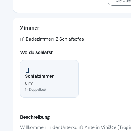
Alle Au
Zimmer
1 Badezimmer
2 Schlafsofas
Wo du schläfst
Schlafzimmer
8 m²
1× Doppelbett
Beschreibung
Willkommen in der Unterkunft Ante in Vinišće (Trogir)