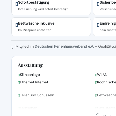
Sofortbestätigung
Sicher be
Ihre Buchung wird sofort bestätigt
Verschlüsse
Bettwäsche inklusive
Endreinig
Im Mietpreis enthalten
Kein zusätz
Mitglied im
Deutschen Ferienhausverband e.V.
– Qualitätssi
Ausstattung
Klimaanlage
WLAN
Ethernet Internet
Kochnisch
Teller und Schüsseln
Bettwäsch
Fernsehen
Satellitenf