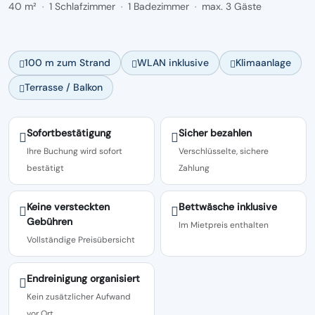
40 m²
1 Schlafzimmer
1 Badezimmer
max. 3 Gäste
·
·
·
100 m zum Strand
WLAN inklusive
Klimaanlage
Terrasse / Balkon
Sofortbestätigung
Sicher bezahlen
Ihre Buchung wird sofort
Verschlüsselte, sichere
bestätigt
Zahlung
Keine versteckten
Bettwäsche inklusive
Gebühren
Im Mietpreis enthalten
Vollständige Preisübersicht
Endreinigung organisiert
Kein zusätzlicher Aufwand
vor Ort