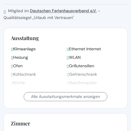
Mitglied im
Deutschen Ferienhausverband e.V.
–
Qualitätssiegel „Urlaub mit Vertrauen"
Ausstattung
Klimaanlage
Ethernet Internet
Heizung
WLAN
Ofen
Grillutensilien
Kühlschrank
Gefrierschrank
Küche
Geschirrspüler
Toilettenpapier
Garten-/Außendusche
Alle Ausstattungsmerkmale anzeigen
Zimmer