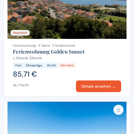
Meerblick
Ferienwohnung · 4 Gäste · 2 Schlafzimmer
Ferienwohnung Golden Sunset
Sibenik, Sibenik
Pool
Klimaanlage
WLAN
Meerblick
85,71 €
ab / Nacht
Details ansehen →