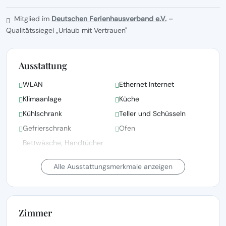
Mitglied im
Deutschen Ferienhausverband e.V.
–
Qualitätssiegel „Urlaub mit Vertrauen"
Ausstattung
WLAN
Ethernet Internet
Klimaanlage
Küche
Kühlschrank
Teller und Schüsseln
Gefrierschrank
Ofen
Bettwäsche, Handtücher
und Wäsche gemäß den
Bettwäsche vorhanden
Richtlinien der örtlichen
Alle Ausstattungsmerkmale anzeigen
Behörden gewaschen
Waschmaschine
Fernsehen
Zimmer