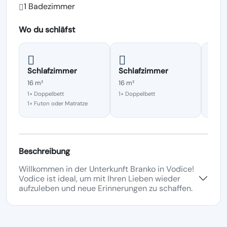
1 Badezimmer
Wo du schläfst
Schlafzimmer
Schlafzimmer
Schl
16 m²
16 m²
10 m²
1× Doppelbett
1× Doppelbett
1× Dop
1× Futon oder Matratze
Beschreibung
Willkommen in der Unterkunft Branko in Vodice!
Vodice ist ideal, um mit Ihren Lieben wieder
aufzuleben und neue Erinnerungen zu schaffen.