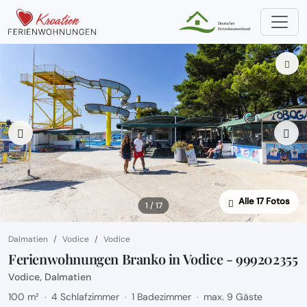
Alle 17 Fotos
1 / 17
Dalmatien
Vodice
Vodice
Ferienwohnungen Branko in Vodice - 999202355
Vodice, Dalmatien
100 m²
4 Schlafzimmer
1 Badezimmer
max. 9 Gäste
·
·
·