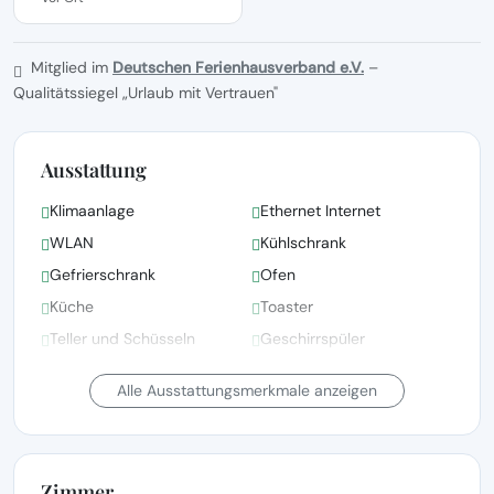
Mitglied im
Deutschen Ferienhausverband e.V.
–
Qualitätssiegel „Urlaub mit Vertrauen"
Ausstattung
Klimaanlage
Ethernet Internet
WLAN
Kühlschrank
Gefrierschrank
Ofen
Küche
Toaster
Teller und Schüsseln
Geschirrspüler
Elektrischer Wasserkocher
Haartrockner
Alle Ausstattungsmerkmale anzeigen
Zimmer