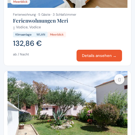
Meerblick
Ferienwohnung · 5 Gäste · 3 Schlafzimmer
Ferienwohnungen Meri
Vodice, Vodice
Klimaanlage
WLAN
Meerblick
132,86 €
ab / Nacht
Details ansehen →