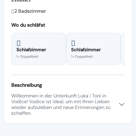
2 Badezimmer
Wo du schläfst
Schlafzimmer
Schlafzimmer
Schl
1× Doppelbett
1× Doppelbett
1× Eta
Beschreibung
Willkommen in der Unterkunft Luka i Toni in
Vodice! Vodice ist ideal, um mit Ihren Lieben
wieder aufzuleben und neue Erinnerungen zu
schaffen.