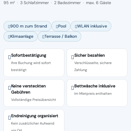
95 m²
3 Schlafzimmer
2 Badezimmer
max. 6 Gäste
·
·
·
900 m zum Strand
Pool
WLAN inklusive
Klimaanlage
Terrasse / Balkon
Sofortbestätigung
Sicher bezahlen
Ihre Buchung wird sofort
Verschlüsselte, sichere
bestätigt
Zahlung
Keine versteckten
Bettwäsche inklusive
Gebühren
Im Mietpreis enthalten
Vollständige Preisübersicht
Endreinigung organisiert
Kein zusätzlicher Aufwand
vor Ort