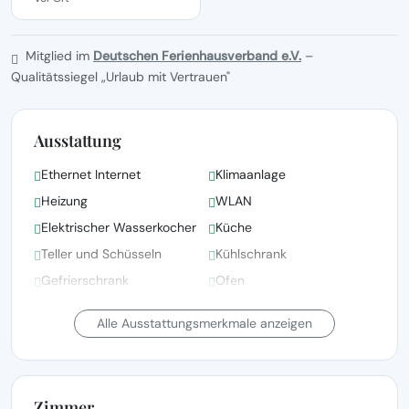
Mitglied im
Deutschen Ferienhausverband e.V.
–
Qualitätssiegel „Urlaub mit Vertrauen"
Ausstattung
Ethernet Internet
Klimaanlage
Heizung
WLAN
Elektrischer Wasserkocher
Küche
Teller und Schüsseln
Kühlschrank
Gefrierschrank
Ofen
Bettwäsche, Handtücher
Alle Ausstattungsmerkmale anzeigen
und Wäsche gemäß den
Bettwäsche vorhanden
Richtlinien der örtlichen
Behörden gewaschen
Zimmer