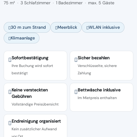
75 m²
3 Schlafzimmer
1 Badezimmer
max. 5 Gäste
·
·
·
30 m zum Strand
Meerblick
WLAN inklusive
Klimaanlage
Sofortbestätigung
Sicher bezahlen
Ihre Buchung wird sofort
Verschlüsselte, sichere
bestätigt
Zahlung
Keine versteckten
Bettwäsche inklusive
Gebühren
Im Mietpreis enthalten
Vollständige Preisübersicht
Endreinigung organisiert
Kein zusätzlicher Aufwand
vor Ort