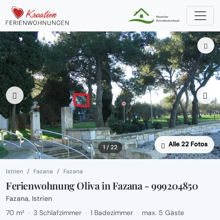
Alle 22 Fotos
1 / 22
Istrien
Fazana
Fazana
Ferienwohnung Oliva in Fazana - 999204850
Fazana, Istrien
70 m²
3 Schlafzimmer
1 Badezimmer
max. 5 Gäste
·
·
·