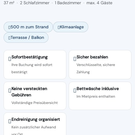
37 m²
2 Schlafzimmer
1 Badezimmer
max. 4 Gäste
·
·
·
500 m zum Strand
Klimaanlage
Terrasse / Balkon
Sofortbestätigung
Sicher bezahlen
Ihre Buchung wird sofort
Verschlüsselte, sichere
bestätigt
Zahlung
Keine versteckten
Bettwäsche inklusive
Gebühren
Im Mietpreis enthalten
Vollständige Preisübersicht
Endreinigung organisiert
Kein zusätzlicher Aufwand
vor Ort