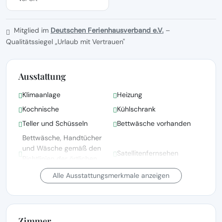
Mitglied im
Deutschen Ferienhausverband e.V.
–
Qualitätssiegel „Urlaub mit Vertrauen"
Ausstattung
Klimaanlage
Heizung
Kochnische
Kühlschrank
Teller und Schüsseln
Bettwäsche vorhanden
Bettwäsche, Handtücher
und Wäsche gemäß den
Satellitenfernsehen
Richtlinien der örtlichen
Behörden gewaschen
Alle Ausstattungsmerkmale anzeigen
Fernsehen
Balkon
Ruhiger Blick auf die
Grillen
Straße
Zimmer