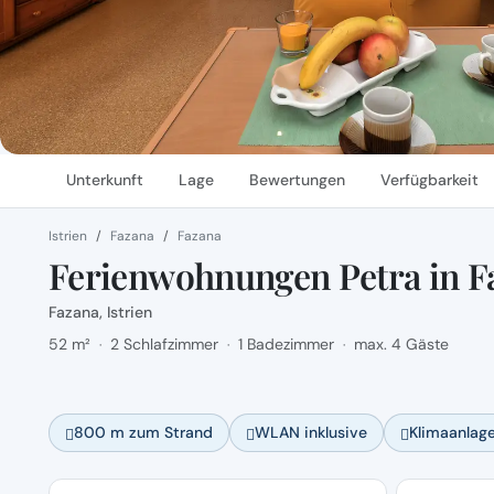
Unterkunft
Lage
Bewertungen
Verfügbarkeit
Istrien
Fazana
Fazana
Ferienwohnungen Petra in F
Fazana, Istrien
52 m²
2 Schlafzimmer
1 Badezimmer
max. 4 Gäste
·
·
·
800 m zum Strand
WLAN inklusive
Klimaanlag