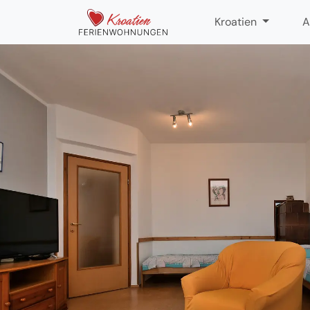
Kroatien
A