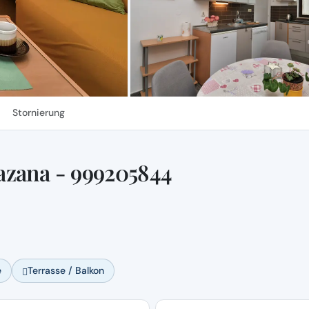
Stornierung
azana - 999205844
e
Terrasse / Balkon