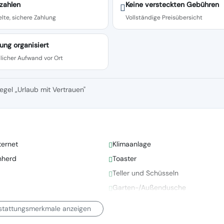
zahlen
Keine versteckten Gebühren
lte, sichere Zahlung
Vollständige Preisübersicht
ung organisiert
licher Aufwand vor Ort
egel „Urlaub mit Vertrauen"
ternet
Klimaanlage
nherd
Toaster
Teller und Schüsseln
Garten-/Außendusche
sstattungsmerkmale anzeigen