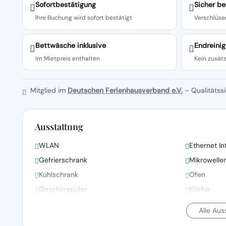
Sofortbestätigung
Sicher be
Ihre Buchung wird sofort bestätigt
Verschlüsse
Bettwäsche inklusive
Endreinig
Im Mietpreis enthalten
Kein zusätz
Mitglied im
Deutschen Ferienhausverband e.V.
– Qualitätssi
Ausstattung
WLAN
Ethernet In
Gefrierschrank
Mikrowelle
Kühlschrank
Ofen
Geschirrspüler
Küche
Alle Au