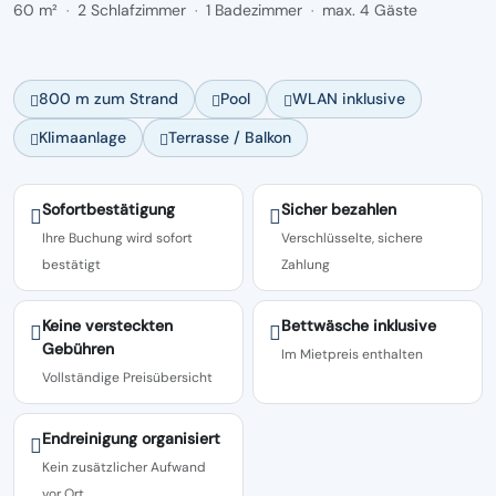
60 m²
2 Schlafzimmer
1 Badezimmer
max. 4 Gäste
·
·
·
800 m zum Strand
Pool
WLAN inklusive
Klimaanlage
Terrasse / Balkon
Sofortbestätigung
Sicher bezahlen
Ihre Buchung wird sofort
Verschlüsselte, sichere
bestätigt
Zahlung
Keine versteckten
Bettwäsche inklusive
Gebühren
Im Mietpreis enthalten
Vollständige Preisübersicht
Endreinigung organisiert
Kein zusätzlicher Aufwand
vor Ort