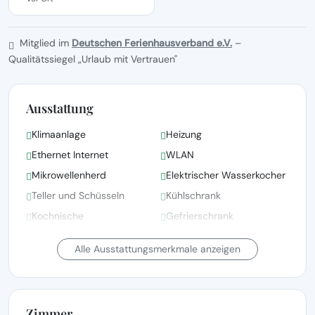
Mitglied im
Deutschen Ferienhausverband e.V.
–
Qualitätssiegel „Urlaub mit Vertrauen"
Ausstattung
Klimaanlage
Heizung
Ethernet Internet
WLAN
Mikrowellenherd
Elektrischer Wasserkocher
Teller und Schüsseln
Kühlschrank
Kochnische
Gefrierschrank
Toaster
Garten-/Außendusche
Alle Ausstattungsmerkmale anzeigen
Zimmer