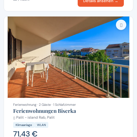
Details ansehen →
Ferienwohnung · 2 Gäste · 1 Schlafzimmer
Ferienwohnungen Biserka
Palit - island Rab, Palit
Klimaanlage
WLAN
71,43 €