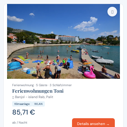
Ferienwohnung · 5 Gäste · 3 Schlafzimmer
Ferienwohnungen Toni
Banjol - island Rab, Palit
Klimaanlage
WLAN
85,71 €
ab / Nacht
Details ansehen →