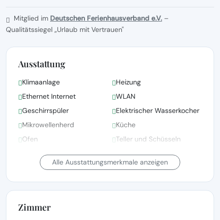
Mitglied im
Deutschen Ferienhausverband e.V.
–
Qualitätssiegel „Urlaub mit Vertrauen"
Ausstattung
Klimaanlage
Heizung
Ethernet Internet
WLAN
Geschirrspüler
Elektrischer Wasserkocher
Mikrowellenherd
Küche
Ofen
Teller und Schüsseln
Kühlschrank
Gefrierschrank
Alle Ausstattungsmerkmale anzeigen
Zimmer