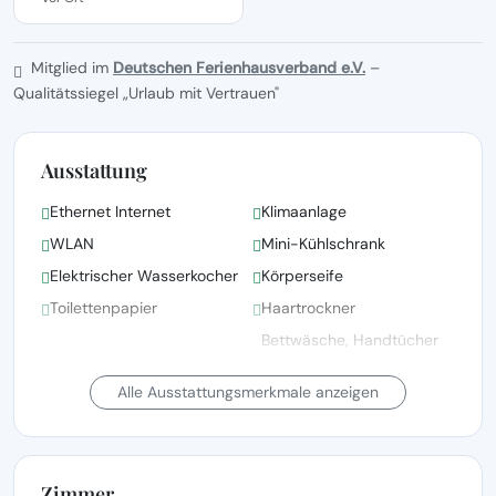
Mitglied im
Deutschen Ferienhausverband e.V.
–
Qualitätssiegel „Urlaub mit Vertrauen"
Ausstattung
Ethernet Internet
Klimaanlage
WLAN
Mini-Kühlschrank
Elektrischer Wasserkocher
Körperseife
Toilettenpapier
Haartrockner
Bettwäsche, Handtücher
und Wäsche gemäß den
Schrank
Richtlinien der örtlichen
Alle Ausstattungsmerkmale anzeigen
Behörden gewaschen
Kinderbett(en)/Babybett(en)
Kleiderbügel
auf Anfrage
Zimmer