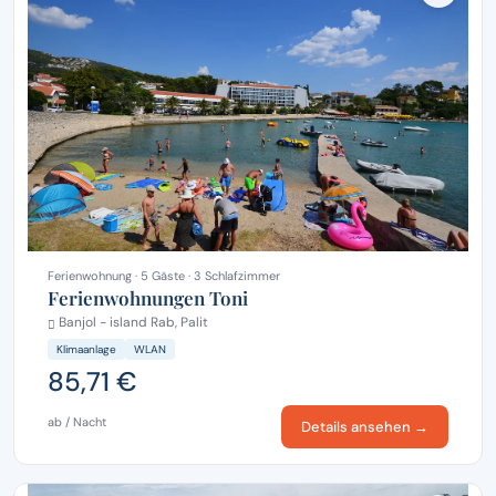
Ferienwohnung · 5 Gäste · 3 Schlafzimmer
Ferienwohnungen Toni
Banjol - island Rab, Palit
Klimaanlage
WLAN
85,71 €
ab / Nacht
Details ansehen →