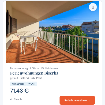
Ferienwohnung · 2 Gäste · 1 Schlafzimmer
Ferienwohnungen Biserka
Palit - island Rab, Palit
Klimaanlage
WLAN
71,43 €
ab / Nacht
Details ansehen →