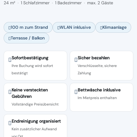
24 m²
1 Schlafzimmer
1 Badezimmer
max. 2 Gäste
·
·
·
100 m zum Strand
WLAN inklusive
Klimaanlage
Terrasse / Balkon
Sofortbestätigung
Sicher bezahlen
Ihre Buchung wird sofort
Verschlüsselte, sichere
bestätigt
Zahlung
Keine versteckten
Bettwäsche inklusive
Gebühren
Im Mietpreis enthalten
Vollständige Preisübersicht
Endreinigung organisiert
Kein zusätzlicher Aufwand
vor Ort