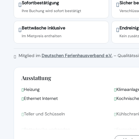
Sofortbestätigung
Sicher be
Ihre Buchung wird sofort bestätigt
Verschlüsse
Bettwäsche inklusive
Endreinig
Im Mietpreis enthalten
Kein zusätz
Mitglied im
Deutschen Ferienhausverband e.V.
– Qualitätssi
Ausstattung
Heizung
Klimaanlag
Ethernet Internet
Kochnisch
Teller und Schüsseln
Kühlschran
Bettwäsche vorhanden
Fernsehen