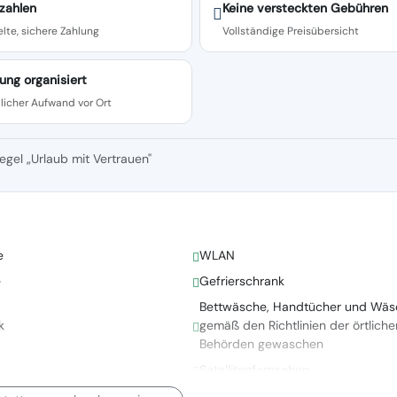
zahlen
Keine versteckten Gebühren
lte, sichere Zahlung
Vollständige Preisübersicht
ung organisiert
licher Aufwand vor Ort
egel „Urlaub mit Vertrauen"
e
WLAN
e
Gefrierschrank
Bettwäsche, Handtücher und Wäs
k
gemäß den Richtlinien der örtliche
Behörden gewaschen
Satellitenfernsehen