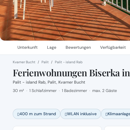
Unterkunft
Lage
Bewertungen
Verfügbarkeit
Kvarner Bucht
Palit
Palit - island Rab
Ferienwohnungen Biserka in 
Palit - island Rab, Palit, Kvarner Bucht
30 m²
1 Schlafzimmer
1 Badezimmer
max. 2 Gäste
·
·
·
400 m zum Strand
WLAN inklusive
Klimaanlag